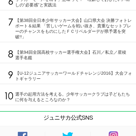
しの“必要感”と実践法
【第38回全日本少年サッカー大会】山口県大会 決勝フォトレ
ポート＆結果 「苦しいゲームを戦い抜き、貴重なセットプレ
ーのチャンスをものにしたＦＣリベルダーデが県予選を突
破!!」
【第94回全国高校サッカー選手権大会】石川／私立／星稜
選手名鑑
【U-12ジュニアサッカーワールドチャレンジ2016】大会フォ
トギャラリー
選手の起用方法を考える。少年サッカークラブは子どもたち
に何を与えるところなのか？
ジュニサカ公式SNS