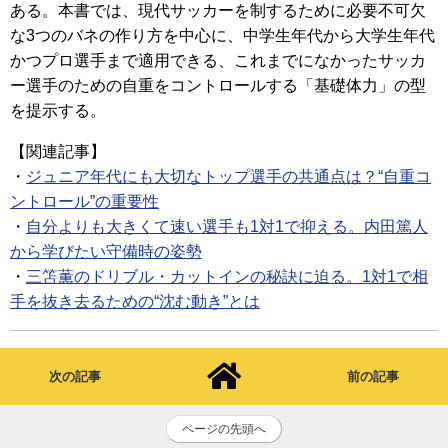
ある。本書では、現代サッカーを制するために必要不可欠
な3つのバネの作り方を中心に、中学生年代から大学生年代
かつプロ選手まで適用できる、これまでになかったサッカ
ー選手のための自重をコントロールする「基礎体力」の型
を提示する。
【関連記事】
・
ジュニア年代にも大切なトップ選手の共通点は？“自重コ
ントロール”の重要性
・
自分よりも大きくて速い選手も1対1で抑える。内田篤人
から学びたい守備時の姿勢
・
三笘薫のドリブル・カットインの秘訣に迫る。1対1で相
手を抜き去るための“沈む動き”とは
次の記事
前の記事
ページの先頭へ