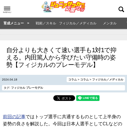
育成メニュー >
戦術／スキル
フィジカル／メディカル
メンタル
自分よりも大きくて速い選手も1対1で抑
える。内田篤人から学びたい守備時の姿
勢【フィジカルのプレーモデル】
2024.04.18
コラム
>
コラム
>
フィジカル／メディカル
タグ:
フィジカル
プレーモデル
前回の記事
ではトップ選手に共通するものとして上半身の
姿勢の良さを解説した。今回は日本人選手としてCLなどの