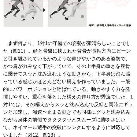
まず何より、1対1の守備での姿勢が素晴らしいことでし
た（図11）。頭と骨盤に挟まれた背骨が長軸方向にピーン
と引き離されているかのような伸びやかさのある姿勢で、
かつ肩が力みなく下がっていて、その上半身の重さを座骨
に乗せてスッと沈み込むような動きから、下半身は踏ん張
っている感じがほとんどない構えを作っていました。一般
的にパワーポジションと呼ばれている、動きやすく力を発
揮しやすい、重心を落とした構えの作り方が秀逸でした。1
対1では、その構えからスッと沈み込んで反転と同時にギュ
ンと加速し、減速〜止まる動きでも同様にグッと沈み込み
ながら身体の前側でタタタタッとスムーズに脚をさばい
て、ネイマール選手の突破にシンクロするように対応して
いました（図12、図13）。