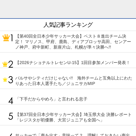
人気記事ランキング
【第40回全日本少年サッカー大会】ベスト８進出チーム決
定！ マリノス、甲府、鹿島、ディアブロッサ高田、センアー
ノ神戸、府中新町、新座片山、札幌が準々決勝へ!!
【2026ナショナルトレセンU-15】1回目参加メンバー発表！
バルサやシティだけじゃない!! 海外チームと互角以上にわた
りあった日本人選手たち／ジュニサカMIP
「下手だからやめろ」と言われる息子
【第37回全日本少年サッカー大会】埼玉県大会 決勝レポート
「レジスタが初優勝、大宮ジュニアも全国へ」
サッカーで「声を出す」意味って？ 理解しておきたい声出