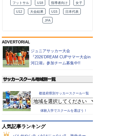
フットサル
U18
指導者向け
女子
U12
大会結果
U15
日本代表
JFA
ADVERTORIAL
ジュニアサッカー大会
『2026’DREAM CUPサマー大会in
河口湖』参加チーム募集中!!
都道府県別サッカースクール一覧
体験入学でスクールを選ぼう！
人気記事ランキング