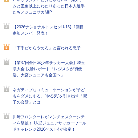
バルサやシティだけじゃない!! 海外チー
ムと互角以上にわたりあった日本人選手
たち／ジュニサカMIP
【2026ナショナルトレセンU-15】1回目
参加メンバー発表！
「下手だからやめろ」と言われる息子
【第37回全日本少年サッカー大会】埼玉
県大会 決勝レポート「レジスタが初優
勝、大宮ジュニアも全国へ」
ネガティブなコミュニケーションが子ど
もをダメにする。”やる気”を引き出す「親
子の会話」とは
川崎フロンターレがマンチェスターシテ
ィを撃破！ U-12ジュニアサッカーワール
ドチャレンジ2016ベスト4が決定！