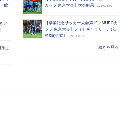
め／欧
カップ 東京大会】大会結果
2026.03.02
【卒業記念サッカー大会第19回MUFGカ
ぎと
ップ 東京大会】フォトギャラリー3（決
】
勝&閉会式）
2026.02.27
→続きを見る
結果ま