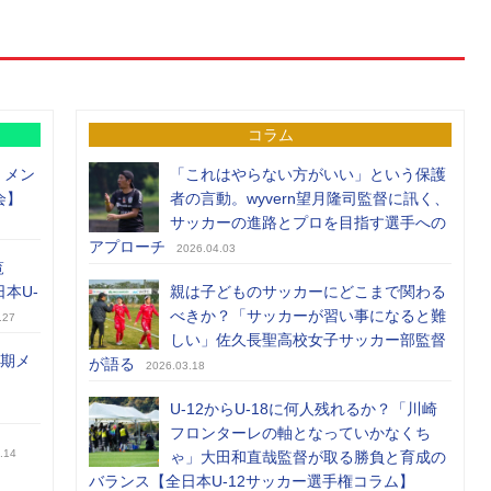
コラム
）メン
「これはやらない方がいい」という保護
会】
者の言動。wyvern望月隆司監督に訊く、
サッカーの進路とプロを目指す選手への
アプローチ
2026.04.03
覧
日本U-
親は子どものサッカーにどこまで関わる
べきか？「サッカーが習い事になると難
.27
しい」佐久長聖高校女子サッカー部監督
前期メ
が語る
2026.03.18
U-12からU-18に何人残れるか？「川崎
フロンターレの軸となっていかなくち
.14
ゃ」大田和直哉監督が取る勝負と育成の
バランス【全日本U-12サッカー選手権コラム】