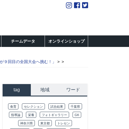
チームデータ
オンラインショップ
-12が９回目の全国大会へ挑む！」
tag
地域
ワード
食育
セレクション
試合結果
千葉県
指導論
栄養
フォトギャラリー
GK
神奈川県
東京都
トレセン