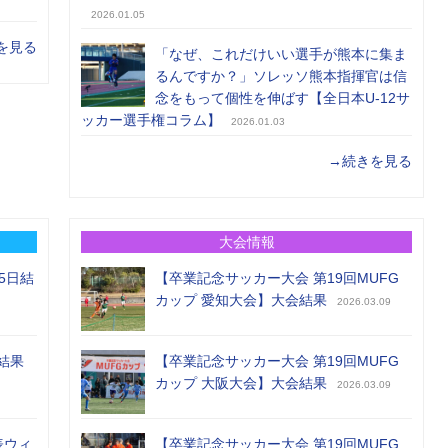
2026.01.05
を見る
「なぜ、これだけいい選手が熊本に集ま
るんですか？」ソレッソ熊本指揮官は信
念をもって個性を伸ばす【全日本U-12サ
ッカー選手権コラム】
2026.01.03
→続きを見る
大会情報
5日結
【卒業記念サッカー大会 第19回MUFG
カップ 愛知大会】大会結果
2026.03.09
結果
【卒業記念サッカー大会 第19回MUFG
カップ 大阪大会】大会結果
2026.03.09
表ウィ
【卒業記念サッカー大会 第19回MUFG