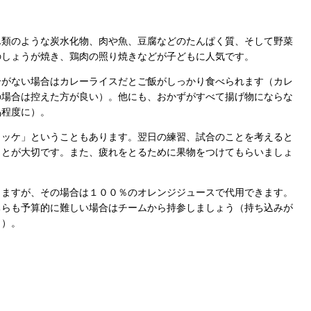
類のような炭水化物、肉や魚、豆腐などのたんぱく質、そして野菜
のしょうが焼き、鶏肉の照り焼きなどが子どもに人気です。
がない場合はカレーライスだとご飯がしっかり食べられます（カレ
の場合は控えた方が良い）。他にも、おかずがすべて揚げ物にならな
品程度に）。
ッケ」ということもあります。翌日の練習、試合のことを考えると
ことが大切です。また、疲れをとるために果物をつけてもらいましょ
ますが、その場合は１００％のオレンジジュースで代用できます。
ちらも予算的に難しい場合はチームから持参しましょう（持ち込みが
く）。