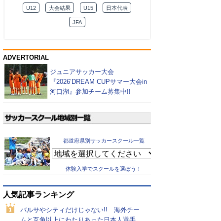
U12
大会結果
U15
日本代表
JFA
ADVERTORIAL
ジュニアサッカー大会
『2026’DREAM CUPサマー大会in
河口湖』参加チーム募集中!!
都道府県別サッカースクール一覧
体験入学でスクールを選ぼう！
人気記事ランキング
バルサやシティだけじゃない!! 海外チー
ムと互角以上にわたりあった日本人選手