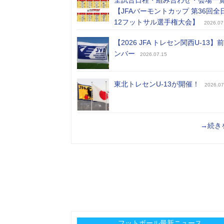
全試合日程・組み合わせ・会場一
【JFAバーモントカップ 第36回全
12フットサル選手権大会】
2026.07
【2026 JFA トレセン関西U-13】
ンバー
2026.07.15
東北トレセンU-13が開催！
2026.07
→続き
フットボール最新ニュース