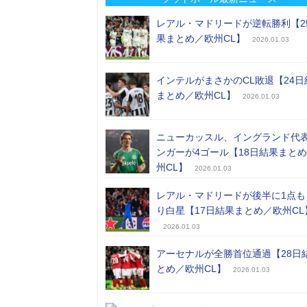
レアル・マドリードが逆転勝利【2
果まとめ／欧州CL】
2026.01.03
インテルがまさかのCL敗退【24日
まとめ／欧州CL】
2026.01.03
ニューカッスル、イングランド代
ンガーが4ゴール【18日結果まと
州CL】
2026.01.03
レアル・マドリードが後半に1点も
り白星【17日結果まとめ／欧州CL
2026.01.03
アーセナルが全勝首位通過【28日
とめ／欧州CL】
2026.01.03