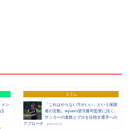
コラム
）メン
「これはやらない方がいい」という保護
会】
者の言動。wyvern望月隆司監督に訊く、
サッカーの進路とプロを目指す選手への
アプローチ
2026.04.03