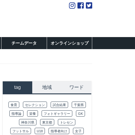
チームデータ
オンラインショップ
tag
地域
ワード
食育
セレクション
試合結果
千葉県
指導論
栄養
フォトギャラリー
GK
神奈川県
東京都
トレセン
フットサル
U18
指導者向け
女子