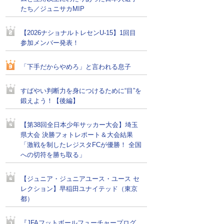
たち／ジュニサカMIP
【2026ナショナルトレセンU-15】1回目
参加メンバー発表！
「下手だからやめろ」と言われる息子
すばやい判断力を身につけるために“目”を
鍛えよう！【後編】
【第38回全日本少年サッカー大会】埼玉
県大会 決勝フォトレポート＆大会結果
「激戦を制したレジスタFCが優勝！ 全国
への切符を勝ち取る」
【ジュニア・ジュニアユース・ユース セ
レクション】早稲田ユナイテッド（東京
都）
『JFAフットボールフューチャープログ