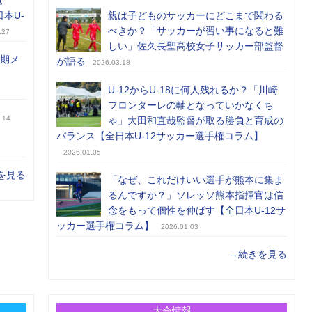
覧
日本U-
親は子どものサッカーにどこまで関わる
べきか？「サッカーが習い事になると難
.27
しい」佐久長聖高校女子サッカー部監督
前期メ
が語る
2026.03.18
U-12からU-18に何人残れるか？「川崎
フロンターレの軸となっていかなくち
.14
ゃ」大田和直哉監督が取る勝負と育成の
バランス【全日本U-12サッカー選手権コラム】
2026.01.05
を見る
「なぜ、これだけいい選手が熊本に集ま
るんですか？」ソレッソ熊本指揮官は信
念をもって個性を伸ばす【全日本U-12サ
ッカー選手権コラム】
2026.01.03
→続きを見る
大会情報