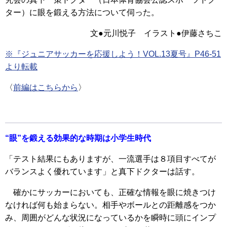
ター）に眼を鍛える方法について伺った。
文●元川悦子 イラスト●伊藤さちこ
※『ジュニアサッカーを応援しよう！VOL.13夏号』P46-51
より転載
〈
前編はこちらから
〉
“眼”を鍛える効果的な時期は小学生時代
「テスト結果にもありますが、一流選手は８項目すべてが
バランスよく優れています」と真下ドクターは話す。
確かにサッカーにおいても、正確な情報を眼に焼きつけ
なければ何も始まらない。相手やボールとの距離感をつか
み、周囲がどんな状況になっているかを瞬時に頭にインプ