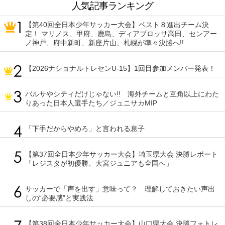
人気記事ランキング
【第40回全日本少年サッカー大会】ベスト８進出チーム決
定！ マリノス、甲府、鹿島、ディアブロッサ高田、センアー
ノ神戸、府中新町、新座片山、札幌が準々決勝へ!!
【2026ナショナルトレセンU-15】1回目参加メンバー発表！
バルサやシティだけじゃない!! 海外チームと互角以上にわた
りあった日本人選手たち／ジュニサカMIP
「下手だからやめろ」と言われる息子
【第37回全日本少年サッカー大会】埼玉県大会 決勝レポート
「レジスタが初優勝、大宮ジュニアも全国へ」
サッカーで「声を出す」意味って？ 理解しておきたい声出
しの“必要感”と実践法
【第38回全日本少年サッカー大会】山口県大会 決勝フォトレ