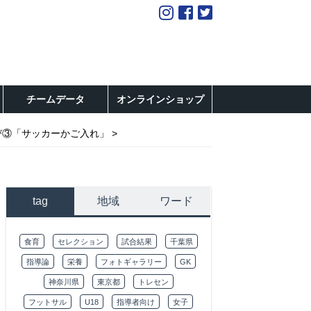
チームデータ
オンラインショップ
び③「サッカーかご入れ」
tag
地域
ワード
食育
セレクション
試合結果
千葉県
指導論
栄養
フォトギャラリー
GK
神奈川県
東京都
トレセン
フットサル
U18
指導者向け
女子