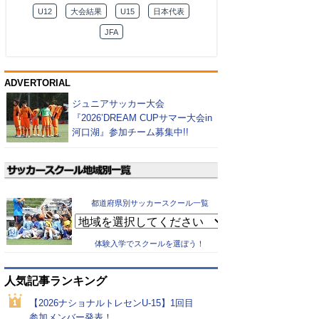
U12
大会結果
U15
日本代表
JFA
ADVERTORIAL
ジュニアサッカー大会
『2026’DREAM CUPサマー大会in
河口湖』参加チーム募集中!!
都道府県別サッカースクール一覧
体験入学でスクールを選ぼう！
人気記事ランキング
【2026ナショナルトレセンU-15】1回目
参加メンバー発表！