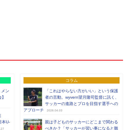
コラム
）メン
「これはやらない方がいい」という保護
会】
者の言動。wyvern望月隆司監督に訊く、
サッカーの進路とプロを目指す選手への
アプローチ
2026.04.03
覧
日本U-
親は子どものサッカーにどこまで関わる
べきか？「サッカーが習い事になると難
.27