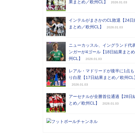
果まとめ／欧州CL】
2026.01.03
インテルがまさかのCL敗退【24日
まとめ／欧州CL】
2026.01.03
ニューカッスル、イングランド代
ンガーが4ゴール【18日結果まと
州CL】
2026.01.03
レアル・マドリードが後半に1点も
り白星【17日結果まとめ／欧州CL
2026.01.03
アーセナルが全勝首位通過【28日
とめ／欧州CL】
2026.01.03