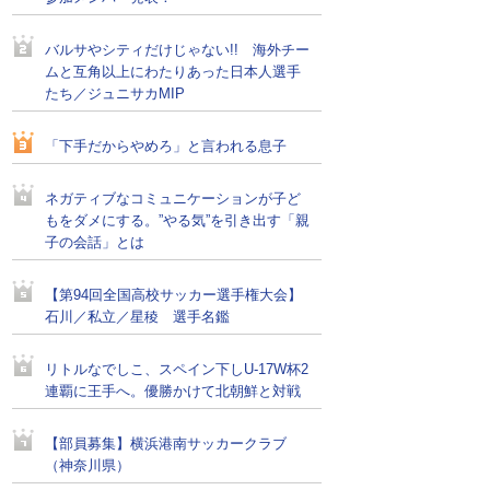
バルサやシティだけじゃない!! 海外チー
ムと互角以上にわたりあった日本人選手
たち／ジュニサカMIP
「下手だからやめろ」と言われる息子
ネガティブなコミュニケーションが子ど
もをダメにする。”やる気”を引き出す「親
子の会話」とは
【第94回全国高校サッカー選手権大会】
石川／私立／星稜 選手名鑑
リトルなでしこ、スペイン下しU-17W杯2
連覇に王手へ。優勝かけて北朝鮮と対戦
【部員募集】横浜港南サッカークラブ
（神奈川県）