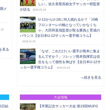
しい」佐久長聖高校女子サッカー部監督
前期メ
が語る
2026.03.18
U-12からU-18に何人残れるか？「川崎
フロンターレの軸となっていかなくち
.14
ゃ」大田和直哉監督が取る勝負と育成の
バランス【全日本U-12サッカー選手権コラム】
2026.01.05
を見る
「なぜ、これだけいい選手が熊本に集ま
るんですか？」ソレッソ熊本指揮官は信
念をもって個性を伸ばす【全日本U-12サ
ッカー選手権コラム】
2026.01.03
→続きを見る
大会情報
5日結
【卒業記念サッカー大会 第19回MUFG