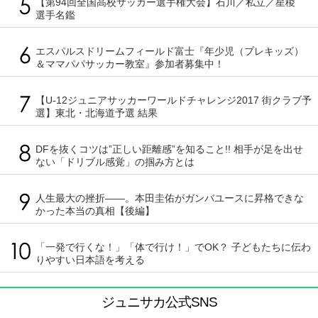
【第94回全国高校サッカー選手権大会】石川／私立／星稜
選手名鑑
エスパルスドリームフィールド富士『年少児（プレキッズ）
＆ママパパサッカー教室』参加者募集中！
【U-12ジュニアサッカーワールドチャレンジ2017 街クラブ予
選】東北・北海道予選 結果
DFを抜くコツは”正しい距離感”を知ること!! 相手が足を出せ
ない「ドリブル感覚」の掴み方とは
人生最大の挫折――。本田圭佑がガンバユースに昇格できな
かった本当の真相【後編】
「一発で行くな！」「体で行け！」でOK？ 子どもたちに伝わ
りやすい日本語を考える
ジュニサカ公式SNS