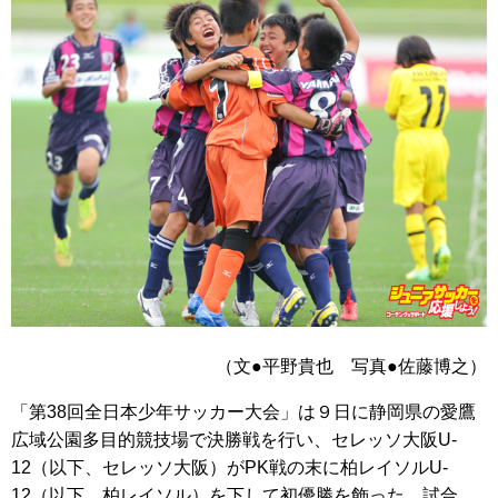
（文●平野貴也 写真●佐藤博之）
「第38回全日本少年サッカー大会」は９日に静岡県の愛鷹
広域公園多目的競技場で決勝戦を行い、セレッソ大阪U-
12（以下、セレッソ大阪）がPK戦の末に柏レイソルU-
12（以下、柏レイソル）を下して初優勝を飾った。試合