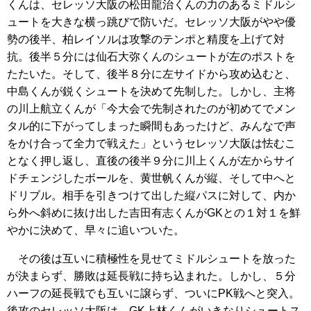
くんは、セレッソ大阪の松田龍治くんの力のあるミドルシ
ュートを大きな横っ跳びで防いだ。セレッソ大阪がやや優
勢の後半、柏レイソルは攻撃のテンポと精度を上げて対
抗。後半５分には仙石大弥くんのシュートが左のポストを
たたいた。そして、後半８分に左サイドから攻め込むと、
中島くんが鋭くシュートを決めて先制した。しかし、主将
の川上航立くんが「今大会で先制されたのが初めてでメン
タル的に下がってしまった瞬間もあったけど、みんなで声
をかけ合って全力で戦えた」というセレッソ大阪は怯むこ
となく押し返し、直後の後半９分に川上くんが左からサイ
ドチェンジしたボールを、黄世帆くんが縦、そして中へと
ドリブル。相手を引きつけて出した縦パスに対して、内か
ら外へ斜めに抜け出した吉田有志くんがGKとの１対１を鮮
やかに決めて、早々に追いついた。
その後は互いに積極性を見せてミドルシュートを放った
が決まらず、勝敗は延長戦に持ち込まれた。しかし、５分
ハーフの延長戦でも互いに譲らず、ついにPK戦へと突入。
後攻のセレッソ大阪は、GK上林くんがいきなりシュートス