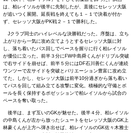
は、柏レイソルが後半に先制したが、直後にセレッソ大阪
が追いつく展開。延長戦を終えても１－１で決着が付か
ず、セレッソ大阪がPK戦２－１で勝利した。
Jクラブ同士のハイレベルな決勝戦だった。序盤は、立ち
上がりから一気に攻め立てようとするセレッソ大阪に対
し、落ち着いたパス回しでペースを握りに行く柏レイソル
が優位に立った。前半３分にFW中島舜くんがドリブル突破
で右サイドを崩せば、前半５分にはDF石川善仁くんが連続
ワンツーで左サイドを突破とバリエーション豊富に攻め立
てた。しかし、セレッソ大阪は前半10分過ぎから落ち着い
てパスを回して組み立てる攻撃に変化。積極的な守備とボ
ールを長く保持するポゼッションで柏レイソルから試合の
ペースを奪い取った。
後半は、まず互いのGKが魅せた。後半４分、柏レイソル
の中島くんが左から放ったシュートをセレッソ大阪のGK上
林豪くんが上方へ弾き出せば、柏レイソルのGK佐々木雅士