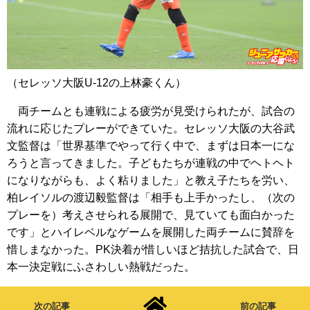
（セレッソ大阪U-12の上林豪くん）
両チームとも連戦による疲労が見受けられたが、試合の
流れに応じたプレーができていた。セレッソ大阪の大谷武
文監督は「世界基準でやって行く中で、まずは日本一にな
ろうと言ってきました。子どもたちが連戦の中でヘトヘト
になりながらも、よく粘りました」と教え子たちを労い、
柏レイソルの渡辺毅監督は「相手も上手かったし、（次の
プレーを）考えさせられる展開で、見ていても面白かった
です」とハイレベルなゲームを展開した両チームに賛辞を
惜しまなかった。PK決着が惜しいほど拮抗した試合で、日
本一決定戦にふさわしい熱戦だった。
次の記事
前の記事