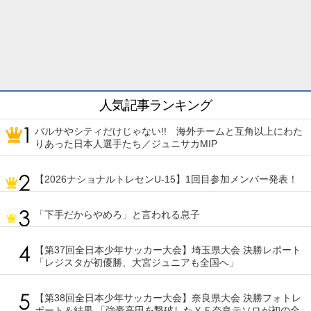
人気記事ランキング
バルサやシティだけじゃない!! 海外チームと互角以上にわた
りあった日本人選手たち／ジュニサカMIP
【2026ナショナルトレセンU-15】1回目参加メンバー発表！
「下手だからやめろ」と言われる息子
【第37回全日本少年サッカー大会】埼玉県大会 決勝レポート
「レジスタが初優勝、大宮ジュニアも全国へ」
【第38回全日本少年サッカー大会】奈良県大会 決勝フォトレ
ポート＆結果 「強豪高田を撃破したＹＦ奈良テソロが初の全