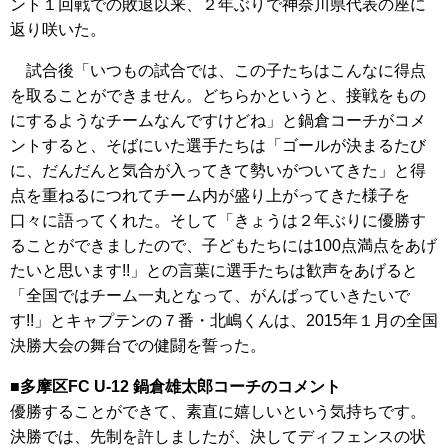
ント１回戦での敗退以来、２年ぶりで神奈川県代表の座に
返り咲いた。
試合後「いつもの試合では、この子たちはこんなに得点
を取ることができません。どちらかというと、接戦をもの
にするようなチームなんですけどね」と鍋倉コーチがコメ
ントすると、そばにいた選手たちは「ゴールが決まるたび
に、だんだんと気合が入ってきて勢いがついてきた」と得
点を重ねるにつれてチーム内が盛り上がってきた様子を
口々に語ってくれた。そして「きょうは２年ぶりに優勝す
ることができましたので、子どもたちには100点満点をあげ
たいと思います!!」との言葉に選手たちは歓声をあげると
「全国ではチーム一丸となって、がんばっていきたいで
す!!」とキャプテンの７番・北嶋くんは、2015年１月の全国
決勝大会の舞台での健闘を誓った。
■多摩区FC U-12 鍋倉雄太郎コーチのコメント
優勝することができて、素直に嬉しいという気持ちです。
決勝では、先制を許しましたが、決してディフェンスの状