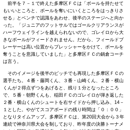
前半を７－１で終えた多摩区ＦＣは「ボールを持たせて
もいいところと、ボールを奪いにいくところをはっきりさ
せる」とベンチで認識をあわせ、後半のステージへと向か
った。「ジュニアのフットサルではゴールクリアランスが
ハーフウェイラインを越えられないので、ゴレイロから大
きなボールがフィードされません。だから、フィールドプ
レーヤーは高い位置からプレッシャーをかけて、ボールを
奪うことを意識していました」と多摩区ＦＣの鍋倉コーチ
は言う。
そのイメージを後半のピッチでも再現した多摩区ＦＣの
選手たち。４番・藤岡くん、３番・山崎くん、２番・横山
くんが２得点ずつをあげると、残り１分となったところ
で、５番・朝野くんも、稲田ＦＣのゴレイロが弾き返した
２番・横山くんのシュートを右サイドから押し込み、14－
１とした。やがてスコアボードの残り時間は「０：００」
となりタイムアップ。多摩区ＦＣは、第20回大会から３年
連続で神奈川県大会を制しており、昨年度の決勝トーナメ