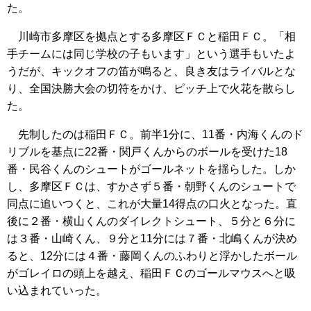
た。
川崎市多摩区を拠点とする多摩区ＦＣと稲田ＦＣ。「相
手チームには同じ学校の子もいます」という選手もいたよ
うだが、キックオフの笛が鳴ると、良き友はライバルとな
り、全国決勝大会の切符をかけ、ピッチ上で火花を散らし
た。
先制したのは稲田ＦＣ。前半1分に、11番・内海くんのド
リブルを基点に22番・関戸くんからのボールを受けた18
番・民谷くんのシュートがゴールネットを揺らした。しか
し、多摩区ＦＣは、すかさず５番・朝野くんのシュートで
同点に追いつくと、これが大量14得点の口火となった。直
後に２番・横山くんのダイレクトシュート、５分と６分に
は３番・山崎くん、９分と11分には７番・北嶋くんが決め
ると、12分には４番・藤岡くんのふわりと浮かしたボール
がゴレイロの頭上を越え、稲田ＦＣのゴールマウスへと吸
い込まれていった。