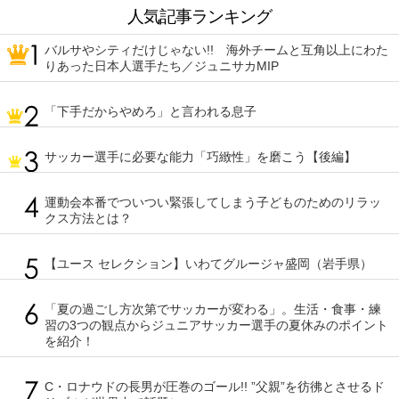
人気記事ランキング
バルサやシティだけじゃない!! 海外チームと互角以上にわた
りあった日本人選手たち／ジュニサカMIP
「下手だからやめろ」と言われる息子
サッカー選手に必要な能力「巧緻性」を磨こう【後編】
運動会本番でついつい緊張してしまう子どものためのリラッ
クス方法とは？
【ユース セレクション】いわてグルージャ盛岡（岩手県）
「夏の過ごし方次第でサッカーが変わる」。生活・食事・練
習の3つの観点からジュニアサッカー選手の夏休みのポイント
を紹介！
C・ロナウドの長男が圧巻のゴール!! ”父親”を彷彿とさせるド