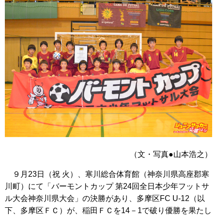
（文・写真●山本浩之）
９月23日（祝 火）、寒川総合体育館（神奈川県高座郡寒
川町）にて「バーモントカップ 第24回全日本少年フットサ
ル大会神奈川県大会」の決勝があり、多摩区FC U-12（以
下、多摩区ＦＣ）が、稲田ＦＣを14－1で破り優勝を果たし