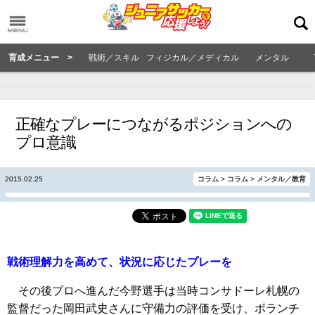
育成メニュー >
戦術／スキル
フィジカル／メディカル
メンタル
正確なプレーにつながるポジションへの
プロ意識
2015.02.25
コラム
>
コラム
>
メンタル／教育
戦術理解力を高めて、状況に応じたプレーを
その後プロへ進んだ今野選手は当時コンサドーレ札幌の
監督だった岡田武史さんに守備力の評価を受け、ボランチ