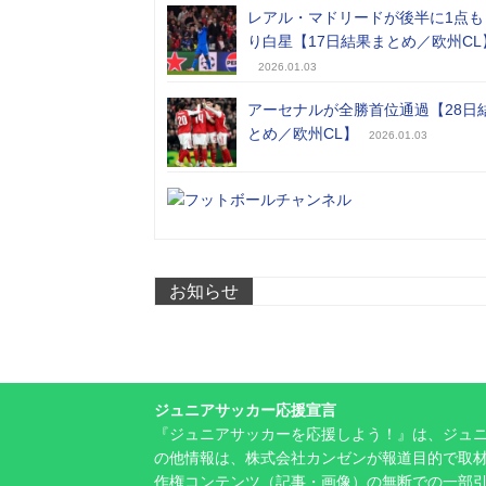
レアル・マドリードが後半に1点も
り白星【17日結果まとめ／欧州CL
2026.01.03
アーセナルが全勝首位通過【28日
とめ／欧州CL】
2026.01.03
お知らせ
ジュニアサッカー応援宣言
『ジュニアサッカーを応援しよう！』は、ジュ
の他情報は、株式会社カンゼンが報道目的で取材
作権コンテンツ（記事・画像）の無断での一部