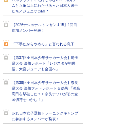
バルサやシティだけじゃない!! 海外チー
ムと互角以上にわたりあった日本人選手
たち／ジュニサカMIP
【2026ナショナルトレセンU-15】1回目
参加メンバー発表！
「下手だからやめろ」と言われる息子
【第37回全日本少年サッカー大会】埼玉
県大会 決勝レポート「レジスタが初優
勝、大宮ジュニアも全国へ」
【第38回全日本少年サッカー大会】奈良
県大会 決勝フォトレポート＆結果 「強豪
高田を撃破したＹＦ奈良テソロが初の全
国切符をつかむ！」
U-15日本女子選抜トレーニングキャンプ
に参加するメンバーが発表！