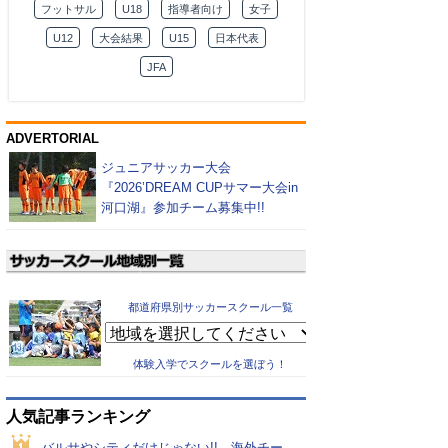
フットサル
U18
指導者向け
女子
U12
大会結果
U15
日本代表
JFA
ADVERTORIAL
ジュニアサッカー大会
『2026’DREAM CUPサマー大会in
河口湖』参加チーム募集中!!
都道府県別サッカースクール一覧
体験入学でスクールを選ぼう！
人気記事ランキング