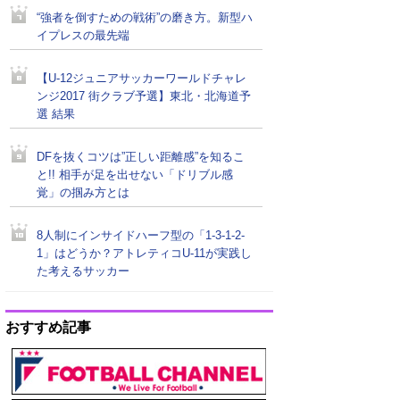
“強者を倒すための戦術”の磨き方。新型ハ
イプレスの最先端
【U-12ジュニアサッカーワールドチャレ
ンジ2017 街クラブ予選】東北・北海道予
選 結果
DFを抜くコツは”正しい距離感”を知るこ
と!! 相手が足を出せない「ドリブル感
覚」の掴み方とは
8人制にインサイドハーフ型の「1-3-1-2-
1」はどうか？アトレティコU-11が実践し
た考えるサッカー
おすすめ記事