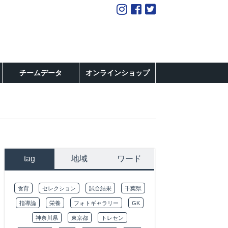
チームデータ
オンラインショップ
tag
地域
ワード
食育
セレクション
試合結果
千葉県
指導論
栄養
フォトギャラリー
GK
神奈川県
東京都
トレセン