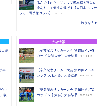
るんですか？」ソレッソ熊本指揮官は信
念をもって個性を伸ばす【全日本U-12サ
ッカー選手権コラム】
2026.01.03
→続きを見る
大会情報
5日結
【卒業記念サッカー大会 第19回MUFG
カップ 愛知大会】大会結果
2026.03.09
結果
【卒業記念サッカー大会 第19回MUFG
カップ 大阪大会】大会結果
2026.03.09
表ウィ
【卒業記念サッカー大会 第19回MUFG
め／欧
カップ 東京大会】大会結果
2026.03.02