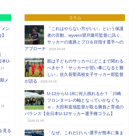
コラム
）メン
「これはやらない方がいい」という保護
会】
者の言動。wyvern望月隆司監督に訊く、
サッカーの進路とプロを目指す選手への
アプローチ
2026.04.03
覧
日本U-
親は子どものサッカーにどこまで関わる
べきか？「サッカーが習い事になると難
.27
しい」佐久長聖高校女子サッカー部監督
前期メ
が語る
2026.03.18
U-12からU-18に何人残れるか？「川崎
フロンターレの軸となっていかなくち
.14
ゃ」大田和直哉監督が取る勝負と育成の
バランス【全日本U-12サッカー選手権コラム】
2026.01.05
を見る
「なぜ、これだけいい選手が熊本に集ま