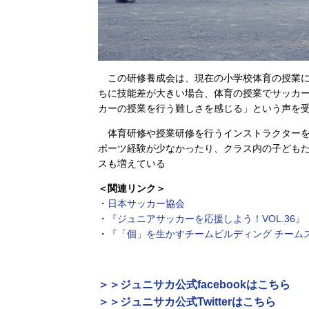
この研修養成会は、現在の小学校体育の授業に
ちに技能差が大きい場合、体育の授業でサッカ
カーの授業を行う難しさを感じる」という声を
体育研修や授業研修を行うインストラクターを
ポーツ経験が少なかったり、クラス内の子ども
スも増えている
＜関連リンク＞
・
日本サッカー協会
・
『ジュニアサッカーを応援しよう！VOL.36』
・
『「個」を生かすチームビルディング チーム
＞＞ジュニサカ公式facebookはこちら
＞＞ジュニサカ公式Twitterはこちら