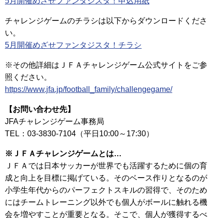
5月開催めざせファンタジスタ！申込用紙
チャレンジゲームのチラシは以下からダウンロードくださ
い。
5月開催めざせファンタジスタ！チラシ
※その他詳細はＪＦＡチャレンジゲーム公式サイトをご参
照ください。
https://www.jfa.jp/football_family/challengegame/
【お問い合わせ先】
JFAチャレンジゲーム事務局
TEL：03-3830-7104（平日10:00～17:30）
※ＪＦＡチャレンジゲームとは…
ＪＦＡでは日本サッカーが世界でも活躍するために個の育
成と向上を目標に掲げている。そのベース作りとなるのが
小学生年代からのパーフェクトスキルの習得で、そのため
にはチームトレーニング以外でも個人がボールに触れる機
会を増やすことが重要となる。そこで、個人が獲得するべ