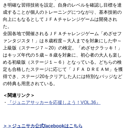
き明確な習得技術を設定。自身のレベルを確認し目標を達
成することが個人のトレーニングにつながり、基本技術の
向上にもなるとしてＪＦＡチャレンジゲームは開発され
た。
全国各地で開催されるＪＦＡチャレンジゲーム「めざせフ
ァンタジスタ！」は８歳程度～大人までを対象にした中～
上級版（ステージ７～20）の検定。「めざせクラッキ！」
はキッズ年代の５歳～８歳を対象に、初心者の大人も楽し
める初級版（ステージ１～６）となっている。どちらの検
定も合格したステージに応じて「ＪＦＡ ＤＲＥＡＭ」を獲
得でき、ステージ20をクリアした人には特別なバッジなど
の特典も用意されている。
＜関連リンク＞
・
『ジュニアサッカーを応援しよう！VOL.36』
＞＞ジュニサカ公式facebookはこちら