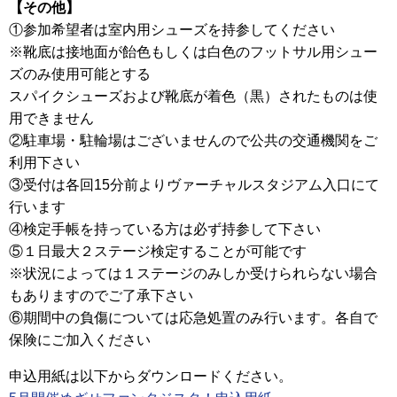
【その他】
①参加希望者は室内用シューズを持参してください
※靴底は接地面が飴色もしくは白色のフットサル用シュー
ズのみ使用可能とする
スパイクシューズおよび靴底が着色（黒）されたものは使
用できません
②駐車場・駐輪場はございませんので公共の交通機関をご
利用下さい
③受付は各回15分前よりヴァーチャルスタジアム入口にて
行います
④検定手帳を持っている方は必ず持参して下さい
⑤１日最大２ステージ検定することが可能です
※状況によっては１ステージのみしか受けられらない場合
もありますのでご了承下さい
⑥期間中の負傷については応急処置のみ行います。各自で
保険にご加入ください
申込用紙は以下からダウンロードください。