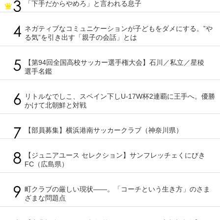
「下手だからやめろ」と言われる息子
ネガティブなコミュニケーションが子どもをダメにする。”や
る気”を引き出す「親子の会話」とは
【第94回全国高校サッカー選手権大会】石川／私立／星稜
選手名鑑
リトルなでしこ、スペイン下しU-17W杯2連覇に王手へ。優勝
かけて北朝鮮と対戦
【部員募集】横浜港南サッカークラブ（神奈川県）
【ジュニアユース セレクション】サンフレッチェくにびき
FC（広島県）
町クラブの厳しい現状――。「コーチという生き方」のさま
ざまな問題点