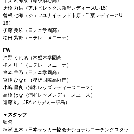
千葉 玲海菜（藤枝順心高）
唐橋 万結（アルビレックス新潟レディースU-18）
曽根 七海（ジェフユナイテッド市原・千葉レディースU-
18）
伊藤 美玖（日ノ本学園高）
松田 紫野（日テレ・メニーナ）
FW
沖野 くれあ（常盤木学園高）
植木 理子（日テレ・メニーナ）
宮本 華乃（日ノ本学園高）
宮澤 ひなた（星槎国際高湘南）
小嶋 星良（浦和レッズレディースユース）
高橋 はな（浦和レッズレディースユース）
遠藤 純（JFAアカデミー福島）
▼スタッフ
監督
楠瀬 直木（日本サッカー協会ナショナルコーチングスタッ