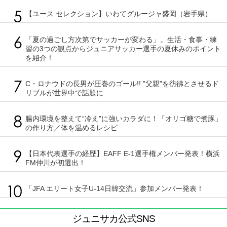
【ユース セレクション】いわてグルージャ盛岡（岩手県）
「夏の過ごし方次第でサッカーが変わる」。生活・食事・練
習の3つの観点からジュニアサッカー選手の夏休みのポイント
を紹介！
C・ロナウドの長男が圧巻のゴール!! ”父親”を彷彿とさせるド
リブルが世界中で話題に
腸内環境を整えて“冷え”に強いカラダに！「オリゴ糖で煮豚」
の作り方／体を温めるレシピ
【日本代表選手の経歴】EAFF E-1選手権メンバー発表！横浜
FM仲川が初選出！
「JFA エリート女子U-14日韓交流」参加メンバー発表！
ジュニサカ公式SNS