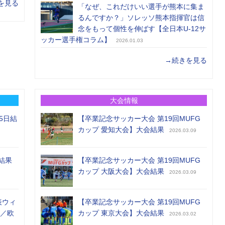
を見る
「なぜ、これだけいい選手が熊本に集ま
るんですか？」ソレッソ熊本指揮官は信
念をもって個性を伸ばす【全日本U-12サ
ッカー選手権コラム】
2026.01.03
→続きを見る
大会情報
5日結
【卒業記念サッカー大会 第19回MUFG
カップ 愛知大会】大会結果
2026.03.09
結果
【卒業記念サッカー大会 第19回MUFG
カップ 大阪大会】大会結果
2026.03.09
表ウィ
【卒業記念サッカー大会 第19回MUFG
め／欧
カップ 東京大会】大会結果
2026.03.02