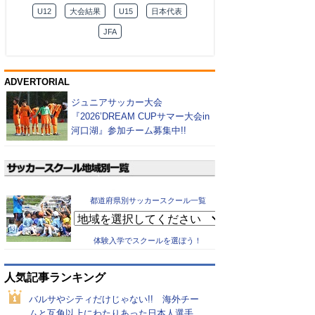
U12
大会結果
U15
日本代表
JFA
ADVERTORIAL
ジュニアサッカー大会
『2026’DREAM CUPサマー大会in
河口湖』参加チーム募集中!!
都道府県別サッカースクール一覧
体験入学でスクールを選ぼう！
人気記事ランキング
バルサやシティだけじゃない!! 海外チー
ムと互角以上にわたりあった日本人選手