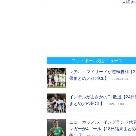
→続き
フットボール最新ニュース
レアル・マドリードが逆転勝利【2
果まとめ／欧州CL】
2026.01.03
インテルがまさかのCL敗退【24日
まとめ／欧州CL】
2026.01.03
ニューカッスル、イングランド代
ンガーが4ゴール【18日結果まと
州CL】
2026.01.03