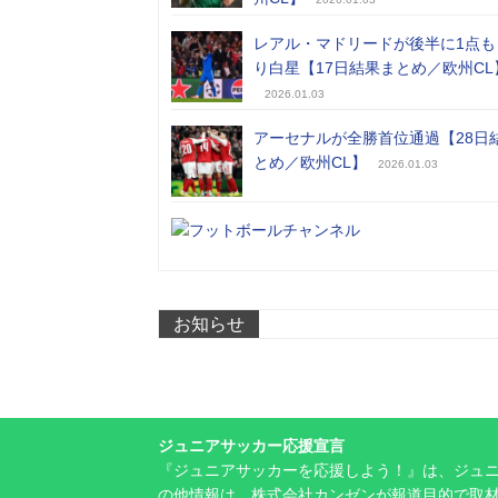
レアル・マドリードが後半に1点も
り白星【17日結果まとめ／欧州CL
2026.01.03
アーセナルが全勝首位通過【28日
とめ／欧州CL】
2026.01.03
お知らせ
ジュニアサッカー応援宣言
『ジュニアサッカーを応援しよう！』は、ジュ
の他情報は、株式会社カンゼンが報道目的で取材