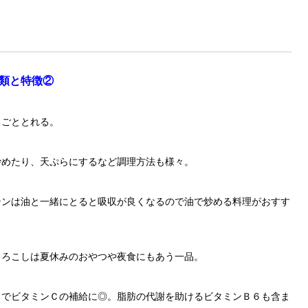
類と特徴②
るごととれる。
炒めたり、天ぷらにするなど調理方法も様々。
テンは油と一緒にとると吸収が良くなるので油で炒める料理がおすす
もろこしは夏休みのおやつや夜食にもあう一品。
とでビタミンＣの補給に◎。脂肪の代謝を助けるビタミンＢ６も含ま