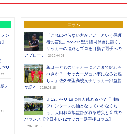
コラム
）メン
「これはやらない方がいい」という保護
会】
者の言動。wyvern望月隆司監督に訊く、
サッカーの進路とプロを目指す選手への
アプローチ
2026.04.03
覧
日本U-
親は子どものサッカーにどこまで関わる
べきか？「サッカーが習い事になると難
.27
しい」佐久長聖高校女子サッカー部監督
前期メ
が語る
2026.03.18
U-12からU-18に何人残れるか？「川崎
フロンターレの軸となっていかなくち
.14
ゃ」大田和直哉監督が取る勝負と育成の
バランス【全日本U-12サッカー選手権コラム】
2026.01.05