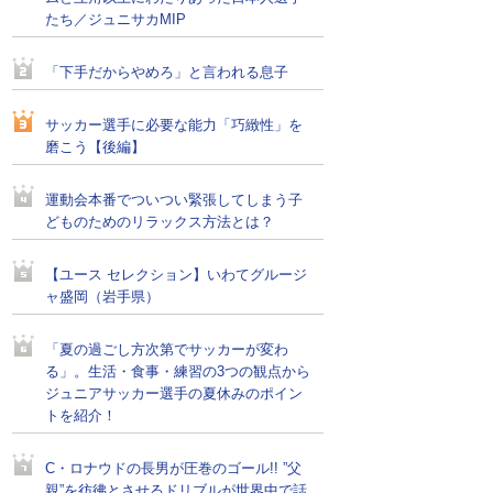
たち／ジュニサカMIP
「下手だからやめろ」と言われる息子
サッカー選手に必要な能力「巧緻性」を
磨こう【後編】
運動会本番でついつい緊張してしまう子
どものためのリラックス方法とは？
【ユース セレクション】いわてグルージ
ャ盛岡（岩手県）
「夏の過ごし方次第でサッカーが変わ
る」。生活・食事・練習の3つの観点から
ジュニアサッカー選手の夏休みのポイン
トを紹介！
C・ロナウドの長男が圧巻のゴール!! ”父
親”を彷彿とさせるドリブルが世界中で話