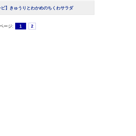
シピ】きゅうりとわかめのちくわサラダ
ページ:
1
2