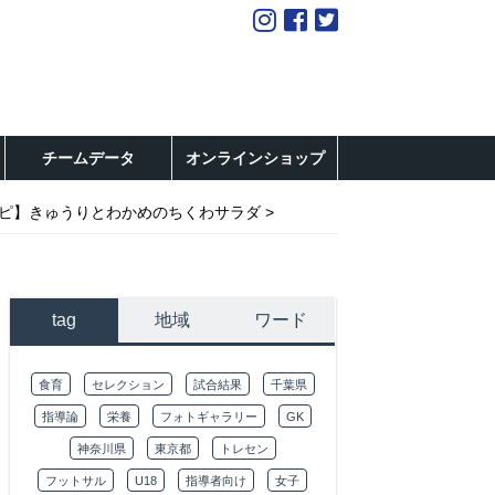
チームデータ
オンラインショップ
ピ】きゅうりとわかめのちくわサラダ
tag
地域
ワード
食育
セレクション
試合結果
千葉県
指導論
栄養
フォトギャラリー
GK
神奈川県
東京都
トレセン
フットサル
U18
指導者向け
女子