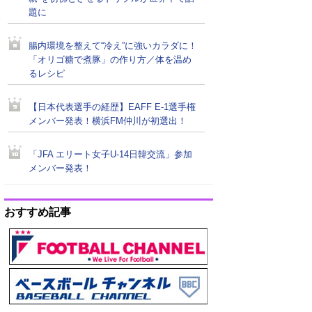
題に
腸内環境を整えて“冷え”に強いカラダに！
「オリゴ糖で煮豚」の作り方／体を温め
るレシピ
【日本代表選手の経歴】EAFF E-1選手権
メンバー発表！横浜FM仲川が初選出！
「JFA エリート女子U-14日韓交流」参加
メンバー発表！
おすすめ記事