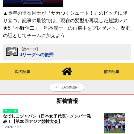
▲長年の盟友同士が『サカつくシュート！』のピッチに降
り立つ。記事の最後では、現在の髪型を再現した超激レア
★5「小野伸二」「稲本潤一」の両選手をプレゼント。歴史
の証としてチームに加えよう
【次ページ】
Jリーグへの復帰
次の記事
前の記事
ページの先頭へ
新着情報
ニュース
なでしこジャパン（日本女子代表）メンバー発
表！【第20回アジア競技大会】
2026.7.27