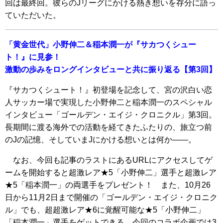
回は最終回。彼らのJリーグにかける熱き想いを存分に語っ
ていただいた。
「黄金世代」小野伸二＆稲本潤一が『サカつくシュー
ト！』に見参！
激動の歩みをロングインタビューと共に振り返る【第3回】
『サカつくシュート！』初登場を記念して、宮の沢白い恋
人サッカー場で実現した小野伸二と稲本潤一のスペシャル
インタビュー「ゴールデン・エイジ・クロニクル」第3回。
長期間に渡る海外での活動を経てきたふたりの、旅立つ前
のJの記憶、そしていまJにかける想いとは何か――。
なお、今回も記事のラストにあるURLにアクセスしてゲ
ームを開始すると超激レア★5「小野伸二」選手と超激レア
★5「稲本潤一」の両選手をプレゼント！ また、10月26
日から11月2日まで開催の「ゴールデン・エイジ・クロニク
ル」でも、超超激レア★6に覚醒可能な★5「小野伸二」
「稲本潤一」選手をゲットできる。今回のコラボ企画では3