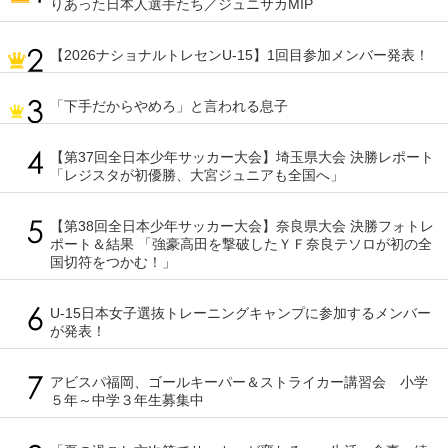
りあった日本人選手たち／ジュニサカMIP
【2026ナショナルトレセンU-15】1回目参加メンバー発表！
「下手だからやめろ」と言われる息子
【第37回全日本少年サッカー大会】埼玉県大会 決勝レポート
「レジスタが初優勝、大宮ジュニアも全国へ」
【第38回全日本少年サッカー大会】奈良県大会 決勝フォトレ
ポート＆結果 「強豪高田を撃破したＹＦ奈良テソロが初の全
国切符をつかむ！」
U-15日本女子選抜トレーニングキャンプに参加するメンバー
が発表！
アビスパ福岡、ゴールキーパー＆ストライカー講習会 小学
５年～中学３年生募集中