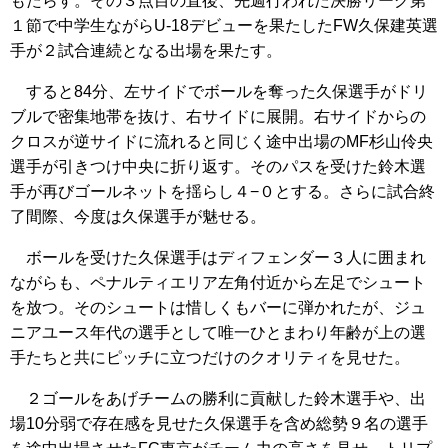
もたらす。その３点目の直後、先週行われた決勝リーグ第
１節で中学生ながらU-18デビューを果たしたFW久保建英選
手が２試合連続となる出場を果たす。
すると84分、左サイドでボールを奪った久保選手がドリ
ブルで密集地帯を抜け、右サイドに展開。右サイドからの
クロスが逆サイドに流れると同じく途中出場のMF杉山伶央
選手が引きつけ中央に折り返す。そのパスを受けた鈴木選
手が再びゴールネットを揺らし４−０とする。さらに試合終
了間際、今度は久保選手が魅せる。
ボールを受けた久保選手はディフェンダー３人に囲まれ
ながらも、ペナルティエリア左角付近から左足でシュート
を放つ。そのシュートは惜しくもバーに弾かれたが、ジュ
ニアユース年代の選手として唯一ひとまわり年齢が上の選
手たちと共にピッチに立つだけのクオリティを見せた。
２ゴールをあげチームの勝利に貢献した鈴木選手や、出
場10分弱で存在感を見せた久保選手を含め総勢９名の選手