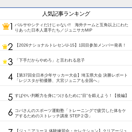
人気記事ランキング
バルサやシティだけじゃない!! 海外チームと互角以上にわた
りあった日本人選手たち／ジュニサカMIP
【2026ナショナルトレセンU-15】1回目参加メンバー発表！
「下手だからやめろ」と言われる息子
【第37回全日本少年サッカー大会】埼玉県大会 決勝レポート
「レジスタが初優勝、大宮ジュニアも全国へ」
すばやい判断力を身につけるために“目”を鍛えよう！【後編】
コバさんのスポーツ運動塾「トレーニングで疲労した体をケ
アするためのストレッチ講座 STEP２③」
【ジュニアユース 体験練習会・セレクション】クリアージュ