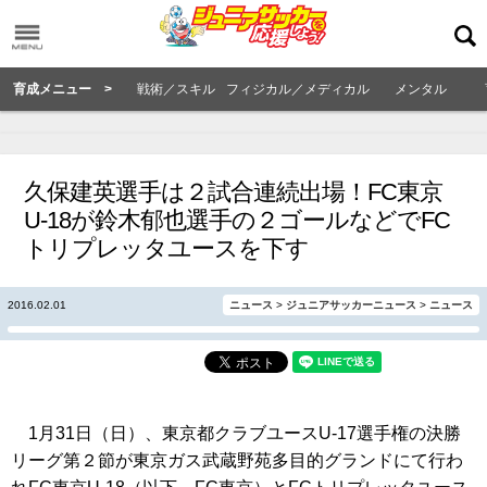
育成メニュー >
戦術／スキル
フィジカル／メディカル
メンタル
久保建英選手は２試合連続出場！FC東京
U-18が鈴木郁也選手の２ゴールなどでFC
トリプレッタユースを下す
2016.02.01
ニュース
>
ジュニアサッカーニュース
>
ニュース
1月31日（日）、東京都クラブユースU-17選手権の決勝
リーグ第２節が東京ガス武蔵野苑多目的グランドにて行わ