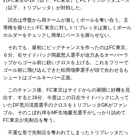
れFC東京U-18（以下、FC東京）とFCトリプレッタユース
（以下、トリプレッタ）が対戦した。
試合は序盤から両チームが激しくボールを奪い合う。主
導権を握りたいFC 東京に対しトリプレッタは激しくボール
ホルダーをチェックし簡単にペースを握らせない。
それでも、最初にビッグチャンスを作ったのはFC東京。
６分、右サイドバック岡庭愁人選手が迫力あるオーバーラ
ップからゴール前に鋭いクロスを上げる。これをフリーで
ゴール前に飛び込んできた松岡瑠夢選手が頭で合わせるも
シュートはゴールキーパー正面。
このチャンス後、FC東京はサイドからの展開に好機を見
出す。すると16分、今度はこの日左サイドバックに入って
いたDF荒川滉貴選手のクロスをトリプレッタGKがファン
ブル。そのこぼれ球をMF生地慶充選手がしっかり詰めて
FC東京が先制点を奪う。
不運な形で先制点を奪われてしまったトリプレッタだっ