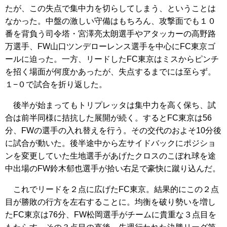
たが、この失点で集中力を切らしてしまう、ということは
なかった。中盤の激しい守備はもちろん、攻撃面でも１０
番を背負う司令塔・宮澤亮太朗選手やアタッカーの高野路
万選手、FW山口ツンデローレンス選手を中心にFC東京ゴ
ールに迫った。一方、リードしたFC東京はミスからピンチ
を招く場面が何度かあったが、失点するまでには至らず。
１−０で試合を折り返した。
後半が始まってもトリプレッタは集中力を高く保ち、試
合は前半同様に拮抗した展開が続く。するとFC東京は56
分、FWの選手の入れ替えを行う。その交代のおよそ10分後
に試合が動いた。後半途中から左サイドバックにポジショ
ンを変更していた生地選手があげたクロスのこぼれ球を途
中出場のFW鈴木郁也選手が拾い右足で豪快に蹴り込んだ。
これでリードを２点に広げたFC東京。結果的にこの２点
目が勝敗の行方を左右することに。均衡を破り勢いを増し
たFC東京は76分、FW松岡選手がチームに貴重な３点目を