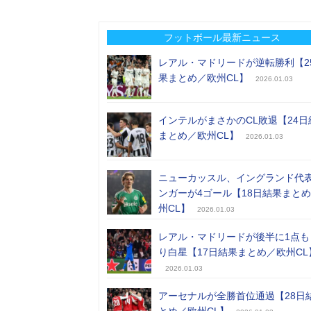
フットボール最新ニュース
レアル・マドリードが逆転勝利【2
果まとめ／欧州CL】
2026.01.03
インテルがまさかのCL敗退【24日
まとめ／欧州CL】
2026.01.03
ニューカッスル、イングランド代
ンガーが4ゴール【18日結果まと
州CL】
2026.01.03
レアル・マドリードが後半に1点も
り白星【17日結果まとめ／欧州CL
2026.01.03
アーセナルが全勝首位通過【28日
とめ／欧州CL】