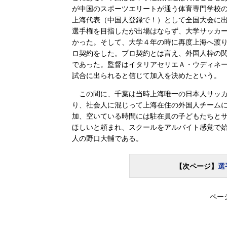
が中国のスポーツエリートが通う体育専門学校
上海代表（中国人登録で！）として全国大会に
選手権を目指したが出場はならず、大学サッカ
かった。そして、大学４年の時に再度上海へ渡
ロ契約をした。プロ契約とは言え、外国人枠の
であった。監督はイタリアセリエＡ・ウディネ
試合に出られると信じて加入を決めたという。
この間に、千葉は当時上海唯一の日本人サッカーチームであ
り、社会人に混じって上海在住の外国人チームによるShangh
加、空いている時間には駐在員の子どもたちと
ほしいと頼まれ、スクールをアルバイト感覚で
人の野口大輔である。
【次ページ】
選
ペー