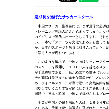
急成長を遂げたサッカースクール
中国のサッカー指導書には、まず足球の起源は
トレーニング理論の紹介が始まってしまう。なぜ
のイギリスで近代スポーツとして生まれ、それ
い。日本で「スポーツが文化である」と言って
か。日本がスポーツを教育に取り入れてから、
て語る人々が現れつつある。
このような環境で、中国人向けサッカースクー
のスクールを展開し、１０００人を越えるスク
が千葉将智である。千葉が経営する世堡（Spor
チの確保は業務展開の重要な資産だが、どのス
め、ライバルスクールが裏で動いて突然契約を
増やしていくことで安定的にビジネスを拡大しよ
国籍で、日本・韓国・中国人で構成されるグロ
千葉が中国との縁を深めたのは、１９９４年に
とにある。千葉は都中学選抜に選ばれたことも