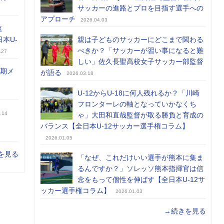
サッカーの進路とプロを目指す選手への
アプローチ
2026.04.03
覧
日本U-
親は子どものサッカーにどこまで関わる
べきか？「サッカーが習い事になると難
.27
しい」佐久長聖高校女子サッカー部監督
前期メ
が語る
2026.03.18
U-12からU-18に何人残れるか？「川崎
フロンターレの軸となっていかなくち
.14
ゃ」大田和直哉監督が取る勝負と育成の
バランス【全日本U-12サッカー選手権コラム】
2026.01.05
を見る
「なぜ、これだけいい選手が熊本に集ま
るんですか？」ソレッソ熊本指揮官は信
念をもって個性を伸ばす【全日本U-12サ
ッカー選手権コラム】
2026.01.03
→続きを見る