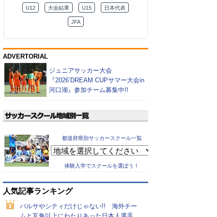
U12
大会結果
U15
日本代表
JFA
ADVERTORIAL
ジュニアサッカー大会
『2026’DREAM CUPサマー大会in
河口湖』参加チーム募集中!!
都道府県別サッカースクール一覧
体験入学でスクールを選ぼう！
人気記事ランキング
バルサやシティだけじゃない!! 海外チー
ムと互角以上にわたりあった日本人選手