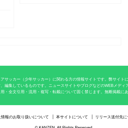
ニアサッカー（少年サッカー）に関わる方の情報サイトです。弊サイト
、編集しているものです。ニュースサイトやブログなどのWEBメディ
引用・全文引用・流用・複写・転載について固く禁じます。無断掲載に
。
人情報のお取り扱いについて
本サイトについて
リリース送付先に
© KANZEN. All Rights Reserved.