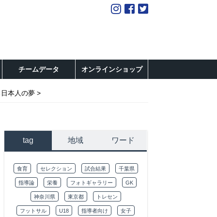
チームデータ
オンラインショップ
る日本人の夢
tag
地域
ワード
食育
セレクション
試合結果
千葉県
指導論
栄養
フォトギャラリー
GK
神奈川県
東京都
トレセン
フットサル
U18
指導者向け
女子