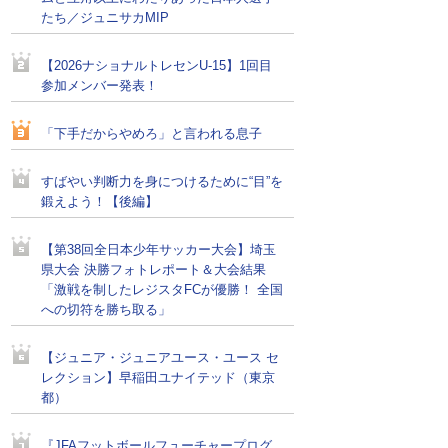
たち／ジュニサカMIP
【2026ナショナルトレセンU-15】1回目
参加メンバー発表！
「下手だからやめろ」と言われる息子
すばやい判断力を身につけるために“目”を
鍛えよう！【後編】
【第38回全日本少年サッカー大会】埼玉
県大会 決勝フォトレポート＆大会結果
「激戦を制したレジスタFCが優勝！ 全国
への切符を勝ち取る」
【ジュニア・ジュニアユース・ユース セ
レクション】早稲田ユナイテッド（東京
都）
『JFAフットボールフューチャープログ