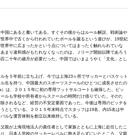
中国にあると書いてある。すぐその後からはルール解説、戦術論や
世界中で古くから行われていたボールを蹴るという遊びが、19世紀
が世界中に広まったかという点についてはまったく触れられていな
もあまり違和感がもたれなくなったのは、Ｊリーグ開始以降であろう
約百二十年の歳月が必要だった。中国ではいまようやく「文化」とし
ルを５年前に立ち上げ、今では上海23ヶ所でサッカーとバスケット
ール生を持つ、中国最大のスポーツスクールのひとつに成長させたの
va）は、２０１５年に初の専用フットサルコートも確保した。ピッ
クールも学校や所有者からスクールの時間だけ借りていた。そのた
解除されるなど、経営の不安定要因であった。今後は専用のピッチを
うとしている。２０１５年末時点でスタッフは19名、内15名は中
ーバルな運営体制を創立以来維持している。
父親が上海現地法人の責任者として家族とともに上海に赴任したこ
あり、日本人学校のサッカーレベルに飽き足らずにいたところ、父親