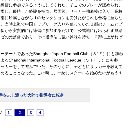
の練習に参加できるようにしてくれた。そこでのプレーが認められ、
出場し、優勝した経験を持つ。帰国後、サッカー強豪校に入り、高校
ー部に所属しながらＪのセレクションを受けたがこれも合格に至らな
り、当時上海で中国トップリーグ入りを狙っていた３部のチームとプ
関係から実質的には練習に参加するだけで、公式戦には出られず無給
ーゼの元監督であり、その指導法に強い興味を持ち、２部に上がれば
ったShanghai Japan Football Club（ＳJＦ）にも加わ
ai International Football League（ＳＩＦＬ）にも参
サッカーをして遊んでいた。そのうちに、子どもにサッカーを教えて
始めることとなった。この時に、一緒にスクールを始めたのがもう１
手を志し渡った大陸で指導者に転身
ジ:
1
2
3
4