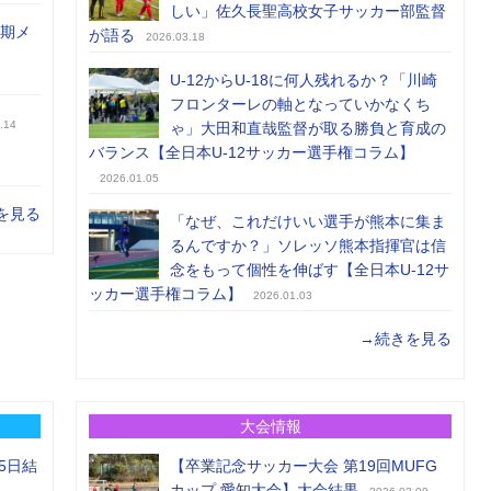
しい」佐久長聖高校女子サッカー部監督
前期メ
が語る
2026.03.18
U-12からU-18に何人残れるか？「川崎
フロンターレの軸となっていかなくち
.14
ゃ」大田和直哉監督が取る勝負と育成の
バランス【全日本U-12サッカー選手権コラム】
2026.01.05
を見る
「なぜ、これだけいい選手が熊本に集ま
るんですか？」ソレッソ熊本指揮官は信
念をもって個性を伸ばす【全日本U-12サ
ッカー選手権コラム】
2026.01.03
→続きを見る
大会情報
5日結
【卒業記念サッカー大会 第19回MUFG
カップ 愛知大会】大会結果