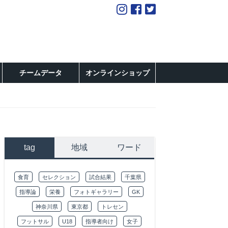
チームデータ
オンラインショップ
tag
地域
ワード
食育
セレクション
試合結果
千葉県
指導論
栄養
フォトギャラリー
GK
神奈川県
東京都
トレセン
フットサル
U18
指導者向け
女子