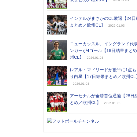
2026.01.03
インテルがまさかのCL敗退【24日
まとめ／欧州CL】
2026.01.03
ニューカッスル、イングランド代
ンガーが4ゴール【18日結果まと
州CL】
2026.01.03
レアル・マドリードが後半に1点も
り白星【17日結果まとめ／欧州CL
2026.01.03
アーセナルが全勝首位通過【28日
とめ／欧州CL】
2026.01.03