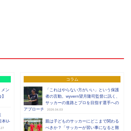
コラム
）メン
「これはやらない方がいい」という保護
会】
者の言動。wyvern望月隆司監督に訊く、
サッカーの進路とプロを目指す選手への
アプローチ
2026.04.03
覧
日本U-
親は子どものサッカーにどこまで関わる
べきか？「サッカーが習い事になると難
.27