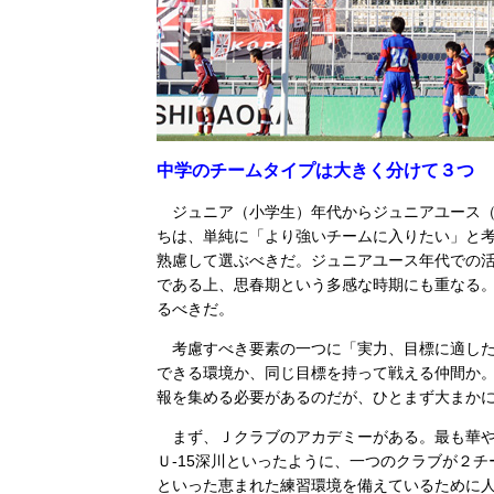
中学のチームタイプは大きく分けて３つ
ジュニア（小学生）年代からジュニアユース（
ちは、単純に「より強いチームに入りたい」と
熟慮して選ぶべきだ。ジュニアユース年代での
である上、思春期という多感な時期にも重なる
るべきだ。
考慮すべき要素の一つに「実力、目標に適した
できる環境か、同じ目標を持って戦える仲間か
報を集める必要があるのだが、ひとまず大まか
まず、Ｊクラブのアカデミーがある。最も華やか
Ｕ-15深川といったように、一つのクラブが２
といった恵まれた練習環境を備えているために