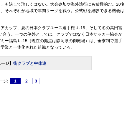
」も決して珍しくはない。大会参加や海外遠征にも積極的だ。20名
く、それぞれが地域で年間リーグを戦う。公式戦を経験できる機会は
カップ、夏の日本クラブユース選手権Ｕ-15、そして冬の高円宮
競い合う。一つの例外としては、クラブではなく日本サッカー協会が
ミー福島Ｕ-15（現在の拠点は静岡県の御殿場）は、全寮制で選手
う学業と一体化された組織となっている。
ページ】
街クラブと中体連
ージ:
1
2
3