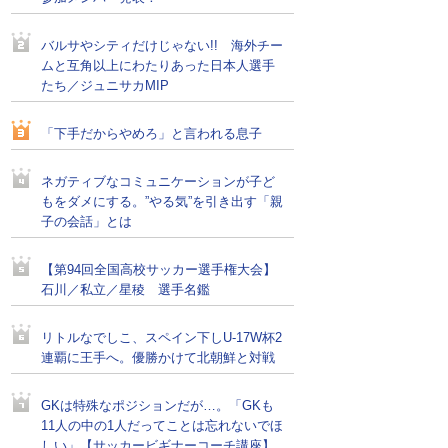
バルサやシティだけじゃない!! 海外チー
ムと互角以上にわたりあった日本人選手
たち／ジュニサカMIP
「下手だからやめろ」と言われる息子
ネガティブなコミュニケーションが子ど
もをダメにする。”やる気”を引き出す「親
子の会話」とは
【第94回全国高校サッカー選手権大会】
石川／私立／星稜 選手名鑑
リトルなでしこ、スペイン下しU-17W杯2
連覇に王手へ。優勝かけて北朝鮮と対戦
GKは特殊なポジションだが…。「GKも
11人の中の1人だってことは忘れないでほ
しい」【サッカービギナーコーチ講座】