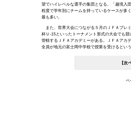
望でハイレベルな選手の集団となる。「越境入団
程度で学年別にチームを持っているケースが多
最も多い。
また、世界大会につながる５月のＪＦＡプレミア
杯Ｕ-15といったトーナメント形式の大会でも
管轄するＪＦＡアカデミーがある。ＪＦＡアカデ
全員が地元の富士岡中学校で授業を受けるとい
【次
ペ