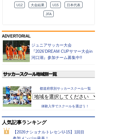
U12
大会結果
U15
日本代表
JFA
ADVERTORIAL
ジュニアサッカー大会
『2026’DREAM CUPサマー大会in
河口湖』参加チーム募集中!!
都道府県別サッカースクール一覧
体験入学でスクールを選ぼう！
人気記事ランキング
【2026ナショナルトレセンU-15】1回目
参加メンバー発表！