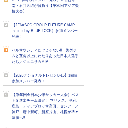
U-21日本代表メンバー発表。10番は湘
南・石井久継が背負う【第20回アジア競
技大会】
【JFA×SCO GROUP FUTURE CAMP
inspired by BLUE LOCK】参加メンバー
発表！
バルサやシティだけじゃない!! 海外チー
ムと互角以上にわたりあった日本人選手
たち／ジュニサカMIP
【2026ナショナルトレセンU-15】1回目
参加メンバー発表！
【第40回全日本少年サッカー大会】ベス
ト８進出チーム決定！ マリノス、甲府、
鹿島、ディアブロッサ高田、センアーノ
神戸、府中新町、新座片山、札幌が準々
決勝へ!!