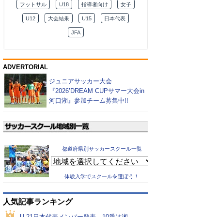
フットサル
U18
指導者向け
女子
U12
大会結果
U15
日本代表
JFA
ADVERTORIAL
ジュニアサッカー大会
『2026’DREAM CUPサマー大会in
河口湖』参加チーム募集中!!
都道府県別サッカースクール一覧
体験入学でスクールを選ぼう！
人気記事ランキング