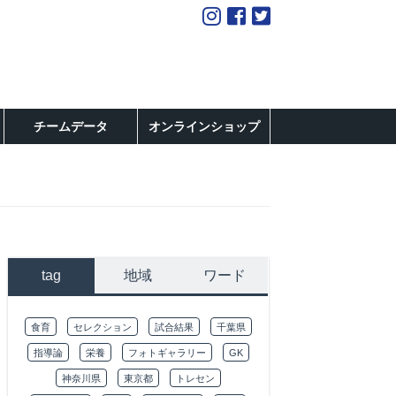
チームデータ
オンラインショップ
tag
地域
ワード
食育
セレクション
試合結果
千葉県
指導論
栄養
フォトギャラリー
GK
神奈川県
東京都
トレセン