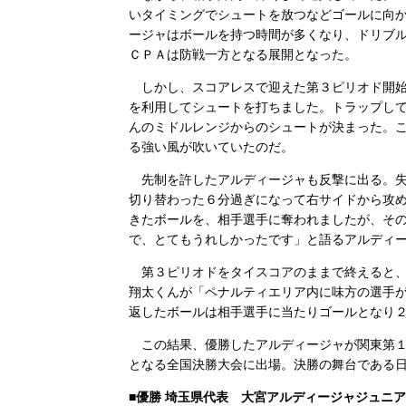
いタイミングでシュートを放つなどゴールに向
ージャはボールを持つ時間が多くなり、ドリブ
ＣＰＡは防戦一方となる展開となった。
しかし、スコアレスで迎えた第３ピリオド開始
を利用してシュートを打ちました。トラップし
んのミドルレンジからのシュートが決まった。
る強い風が吹いていたのだ。
先制を許したアルディージャも反撃に出る。失
切り替わった６分過ぎになって右サイドから攻
きたボールを、相手選手に奪われましたが、そ
で、とてもうれしかったです」と語るアルディ
第３ピリオドをタイスコアのままで終えると、
翔太くんが「ペナルティエリア内に味方の選手
返したボールは相手選手に当たりゴールとなり
この結果、優勝したアルディージャが関東第１
となる全国決勝大会に出場。決勝の舞台である
■優勝 埼玉県代表 大宮アルディージャジュニ