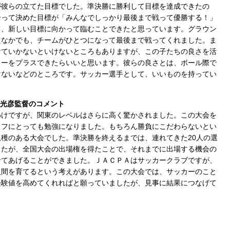
が彼らの立てた目標でした。準決勝に勝利して目標を達成できたの
合って決めた目標が「みんなでしっかり最後まで戦って優勝する！」
て、新しい目標に向かって臨むことできたと思っています。グラウン
たなかでも、チームがひとつになって最後まで戦ってくれました。ま
けていかないといけないところもありますが、この子たちの良さを活
カーをプラスできたらいいと思います。彼らの良さとは、ボール際で
けないなどのところです。サッカー選手として、いいものを持ってい
口光彦監督のコメント
わけですが、関東のレベルはさらに高く驚かされました。この大会を
ッフにとっても勉強になりました。もちろん勝負にこだわらないとい
穫のある大会でした。準決勝を終えるまでは、連れてきた20人の選
したが、全国大会の出場権を得たことで、それまでに出場する機会の
せてあげることができました。ＪＡＣＰＡはサッカークラブですが、
人間を育てるという考えがあります。この大会では、サッカーのこと
経験値を高めてくれればと願っていましたが、見事に結果につなげて