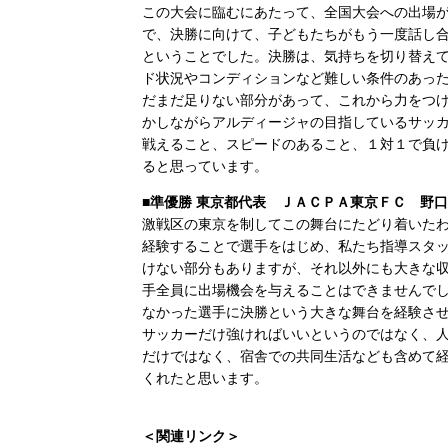
この大会に臨むにあたって、全国大会への出場
で、決勝に向けて、子どもたちがもう一度話し
ということでした。決勝は、気持ちを切り替え
ド状況やコンディションなど難しい条件のあっ
だまだ足りない部分があって、これから力をつ
かしながらアルディージャの目指しているサッ
戦えること、スピードのあること、１対１で負
ると思っています。
■準優勝 東京都代表 ＪＡＣＰＡ東京ＦＣ 野
激戦区の東京を制してこの舞台にたどり着いた
経験することで選手をはじめ、私たち指導スタ
けない部分もありますが、それ以外にも大きな収
手全員に出場機会を与えることはできませんで
なかった選手に決勝という大きな舞台を経験さ
サッカーだけ強ければいいというのではなく、
だけではなく、宿舎での共同生活なども含めて
くれたと思います。
＜関連リンク＞