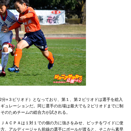
2分×３ピリオド）となっており、第１、第２ピリオドは選手を総入
レギュレーションだ。同じ選手の出場は最大でも２ピリオドまでに制
。そのためチームの総合力が試される。
ＪＡＣＰＡは１対１での個の力に強さをみせ、ピッチをワイドに使
一方、アルディージャも前線の選手にボールが渡ると、そこから素早