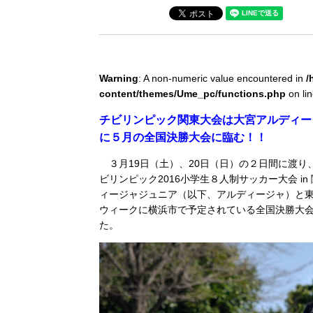
Warning
: A non-numeric value encountered in
/
content/themes/Ume_pc/functions.php
on li
チビリンピック関東大会は大宮アルディー
に５月の全国決勝大会に臨む！！
３月19日（土）、20日（日）の２日間に渡り
ビリンピック2016小学生８人制サッカー大会 
ィージャジュニア（以下、アルディージャ）と
ウィークに横浜市で予定されている全国決勝大会
た。