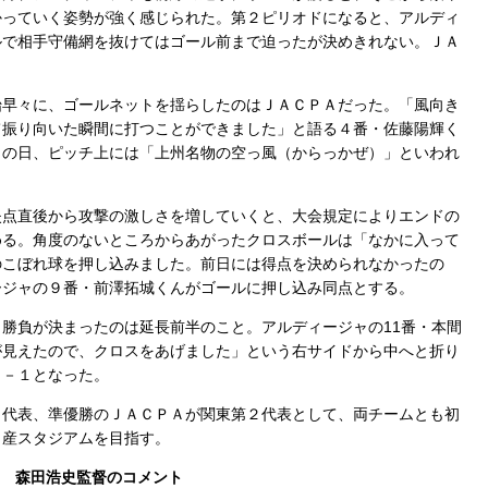
かっていく姿勢が強く感じられた。第２ピリオドになると、アルディ
ルで相手守備網を抜けてはゴール前まで迫ったが決めきれない。ＪＡ
早々に、ゴールネットを揺らしたのはＪＡＣＰＡだった。「風向き
て振り向いた瞬間に打つことができました」と語る４番・佐藤陽輝く
この日、ピッチ上には「上州名物の空っ風（からっかぜ）」といわれ
点直後から攻撃の激しさを増していくと、大会規定によりエンドの
める。角度のないところからあがったクロスボールは「なかに入って
のこぼれ球を押し込みました。前日には得点を決められなかったの
ージャの９番・前澤拓城くんがゴールに押し込み同点とする。
勝負が決まったのは延長前半のこと。アルディージャの11番・本間
が見えたので、クロスをあげました」という右サイドから中へと折り
２－１となった。
代表、準優勝のＪＡＣＰＡが関東第２代表として、両チームとも初
日産スタジアムを目指す。
ア 森田浩史監督のコメント