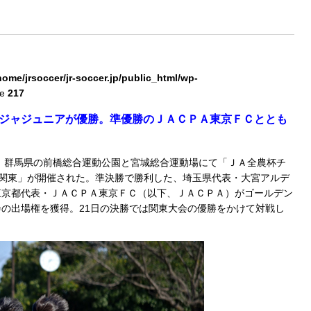
home/jrsoccer/jr-soccer.jp/public_html/wp-
ne
217
ジャジュニアが優勝。準優勝のＪＡＣＰＡ東京ＦＣととも
、群馬県の前橋総合運動公園と宮城総合運動場にて「ＪＡ全農杯チ
in 関東」が開催された。準決勝で勝利した、埼玉県代表・大宮アルデ
東京都代表・ＪＡＣＰＡ東京ＦＣ（以下、ＪＡＣＰＡ）がゴールデン
の出場権を獲得。21日の決勝では関東大会の優勝をかけて対戦し