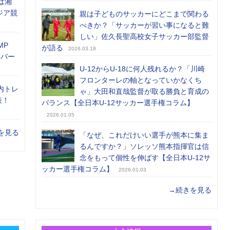
は湘
ジア競
親は子どものサッカーにどこまで関わる
べきか？「サッカーが習い事になると難
しい」佐久長聖高校女子サッカー部監督
MP
が語る
2026.03.18
メンバー
U-12からU-18に何人残れるか？「川崎
フロンターレの軸となっていかなくち
内トレ
ゃ」大田和直哉監督が取る勝負と育成の
表！
バランス【全日本U-12サッカー選手権コラム】
2026.01.05
を見る
「なぜ、これだけいい選手が熊本に集ま
るんですか？」ソレッソ熊本指揮官は信
念をもって個性を伸ばす【全日本U-12サ
ッカー選手権コラム】
2026.01.03
→続きを見る