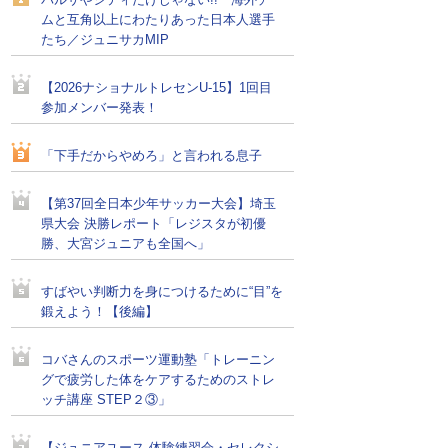
バルサやシティだけじゃない!! 海外チー
ムと互角以上にわたりあった日本人選手
たち／ジュニサカMIP
【2026ナショナルトレセンU-15】1回目
参加メンバー発表！
「下手だからやめろ」と言われる息子
【第37回全日本少年サッカー大会】埼玉
県大会 決勝レポート「レジスタが初優
勝、大宮ジュニアも全国へ」
すばやい判断力を身につけるために“目”を
鍛えよう！【後編】
コバさんのスポーツ運動塾「トレーニン
グで疲労した体をケアするためのストレ
ッチ講座 STEP２③」