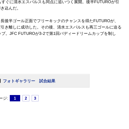
もすぐに清水エスパルスも同点に追いつく展開。後半FUTUROが引
叩き込んだ。
後半ゴール正面でフリーキックのチャンスを得たFUTUROが、
度引き離しに成功した。その後、清水エスパルスも再三ゴールに迫る
。JFC FUTUROが3-2で第1回バディードリームカップを制し
】
フォトギャラリー 試合結果
ージ:
1
2
3