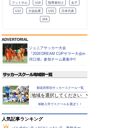
フットサル
U18
指導者向け
女子
U12
大会結果
U15
日本代表
JFA
ADVERTORIAL
ジュニアサッカー大会
『2026’DREAM CUPサマー大会in
河口湖』参加チーム募集中!!
都道府県別サッカースクール一覧
体験入学でスクールを選ぼう！
人気記事ランキング