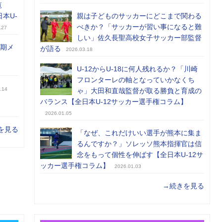
覧
日本U-
親は子どものサッカーにどこまで関わる
べきか？「サッカーが習い事になると難
.27
しい」佐久長聖高校女子サッカー部監督
前期メ
が語る
2026.03.18
U-12からU-18に何人残れるか？「川崎
フロンターレの軸となっていかなくち
.14
ゃ」大田和直哉監督が取る勝負と育成の
バランス【全日本U-12サッカー選手権コラム】
2026.01.05
を見る
「なぜ、これだけいい選手が熊本に集ま
るんですか？」ソレッソ熊本指揮官は信
念をもって個性を伸ばす【全日本U-12サ
ッカー選手権コラム】
2026.01.03
→続きを見る