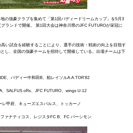
地の強豪クラブを集めて「第1回バディードリームカップ」を5月3
ランドで開催。 第1回大会は神奈川県のJFC FUTUROが栄冠に
の高い試合を経験することにより、選手の技術・戦術の向上を目指す
的とし、全国の強豪チームを招待して開催している。出場チームは下
NDE、バディー中和田B、柏レイソルA.A.TOR’82
LFUS oRs、JFC FUTURO、wings U-12
ォーレ甲府、キューズエスパルス、トッカーノ
、ファナティコス、レジスタFC B、FC パーシモン