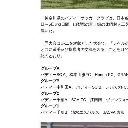
神奈川県のバディーサッカークラブは、日本各
日～5日の3日間、山梨県の富士緑の休暇村人工芝グ
輝いた。
同大会はU-11を対象とした大会で、「レベル
と共に選手及び指導者の交流を図る」ことを目
記のとおり。
グループA
バディーSC A、松本山雅FC、Honda FC、GRA
グループB
バディー中和田A 、バディーSC B、レジスタFC A、SA
グループC
バディー千葉A、SCH.FC、江南南、ヴァンフ
グループD
バディー千葉B、清水エスパルス、JACPA 東京