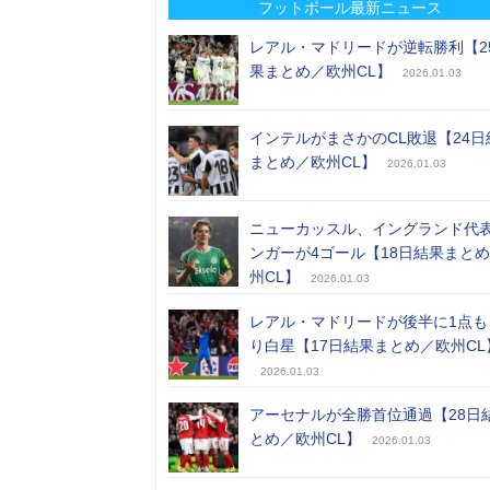
フットボール最新ニュース
レアル・マドリードが逆転勝利【2
果まとめ／欧州CL】
2026.01.03
インテルがまさかのCL敗退【24日
まとめ／欧州CL】
2026.01.03
ニューカッスル、イングランド代
ンガーが4ゴール【18日結果まと
州CL】
2026.01.03
レアル・マドリードが後半に1点も
り白星【17日結果まとめ／欧州CL
2026.01.03
アーセナルが全勝首位通過【28日
とめ／欧州CL】
2026.01.03