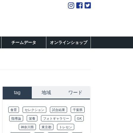
チームデータ
オンラインショップ
tag
地域
ワード
食育
セレクション
試合結果
千葉県
指導論
栄養
フォトギャラリー
GK
神奈川県
東京都
トレセン