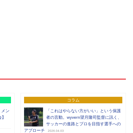
コラム
）メン
「これはやらない方がいい」という保護
会】
者の言動。wyvern望月隆司監督に訊く、
サッカーの進路とプロを目指す選手への
アプローチ
2026.04.03