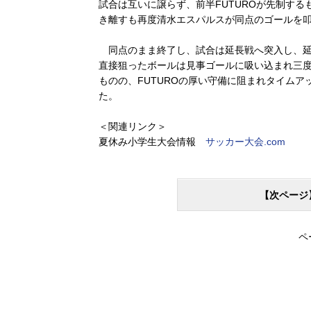
試合は互いに譲らず、前半FUTUROが先制する
き離すも再度清水エスパルスが同点のゴールを
同点のまま終了し、試合は延長戦へ突入し、延長
直接狙ったボールは見事ゴールに吸い込まれ三
ものの、FUTUROの厚い守備に阻まれタイムアップ
た。
＜関連リンク＞
夏休み小学生大会情報
サッカー大会.com
【次ページ
ペ