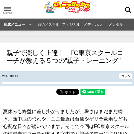
育成メニュー >
戦術／スキル
フィジカル／メディカル
メンタル
親子で楽しく上達！ FC東京スクールコ
ーチが教える５つの“親子トレーニング”
2016.08.19
コラム
夏休みも終盤に差し掛かりましたが、暑さはまだまだ続
き、熱中症の恐れや、ここ最近は台風やゲリラ豪雨なども
心配な日々が続いています。そこで今回はFC東京スクール
の松村圭祐コーチが教える室内でも親子で簡単に取り組め