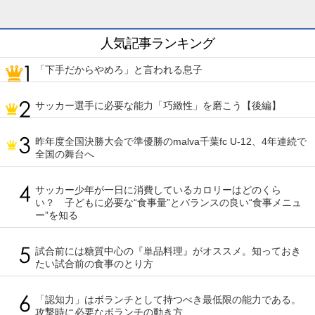
人気記事ランキング
「下手だからやめろ」と言われる息子
サッカー選手に必要な能力「巧緻性」を磨こう【後編】
昨年度全国決勝大会で準優勝のmalva千葉fc U-12、4年連続で
全国の舞台へ
サッカー少年が一日に消費しているカロリーはどのくら
い？ 子どもに必要な“食事量”とバランスの良い“食事メニュ
ー”を知る
試合前には糖質中心の『単品料理』がオススメ。知っておき
たい試合前の食事のとり方
「認知力」はボランチとして持つべき最低限の能力である。
攻撃時に必要なボランチの動き方