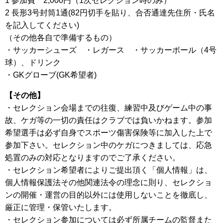
1 参加費 2,000円（1次セレクション時のみ）
2 長形3号封筒1通(82円切手を貼り、合否通達先住所・氏名
を記入してください)
（その他各自で準備するもの）
・サッカーシューズ ・レガース ・サッカーボール（4号
球）、ドリンク
・GKグローブ(GK希望者)
【その他】
・セレクション会場までの往復、練習中及びゲーム中の事
故、ケガ等の一切の責任はクラブでは負いかねます。参加
希望選手は必ず自身でスポーツ傷害保険等に加入した上で
参加下さい。セレクション中のケガにつきましては、応急
処置のみの対応となりますのでご了承ください。
・セレクション希望者によりご提出頂く「個人情報」は、
個人情報保護法その他関連法令の理念に則り、セレクショ
ンの開催・運営の目的以外には使用しないことを徹底し、
厳正に管理・保管いたします。
・セレクション参加については必ず所属チームの監督また