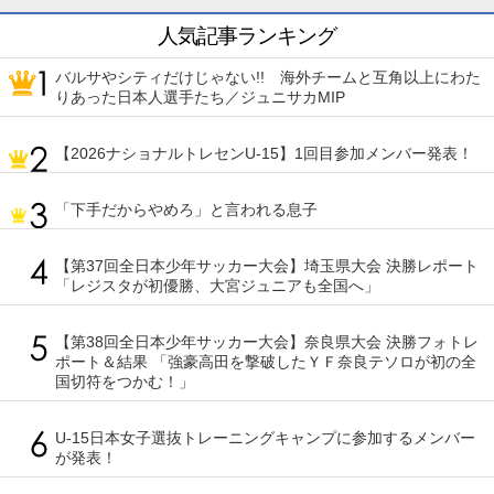
人気記事ランキング
バルサやシティだけじゃない!! 海外チームと互角以上にわた
りあった日本人選手たち／ジュニサカMIP
【2026ナショナルトレセンU-15】1回目参加メンバー発表！
「下手だからやめろ」と言われる息子
【第37回全日本少年サッカー大会】埼玉県大会 決勝レポート
「レジスタが初優勝、大宮ジュニアも全国へ」
【第38回全日本少年サッカー大会】奈良県大会 決勝フォトレ
ポート＆結果 「強豪高田を撃破したＹＦ奈良テソロが初の全
国切符をつかむ！」
U-15日本女子選抜トレーニングキャンプに参加するメンバー
が発表！