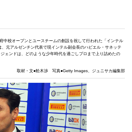
ン府中校オープンとユースチームの創設を祝して行われた「インテル
のは、元アルゼンチン代表で現インテル副会長のハビエル・サネッテ
レジェンドは、どのような少年時代を過ごしプロまで上り詰めたの
取材・文●舩木渉 写真●Getty Images、ジュニサカ編集部