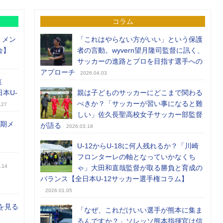
コラム
）メン
「これはやらない方がいい」という保護
会】
者の言動。wyvern望月隆司監督に訊く、
サッカーの進路とプロを目指す選手への
アプローチ
2026.04.03
覧
日本U-
親は子どものサッカーにどこまで関わる
べきか？「サッカーが習い事になると難
.27
しい」佐久長聖高校女子サッカー部監督
前期メ
が語る
2026.03.18
U-12からU-18に何人残れるか？「川崎
フロンターレの軸となっていかなくち
.14
ゃ」大田和直哉監督が取る勝負と育成の
バランス【全日本U-12サッカー選手権コラム】
2026.01.05
を見る
「なぜ、これだけいい選手が熊本に集ま
るんですか？」ソレッソ熊本指揮官は信