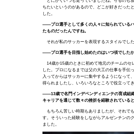
とにかくいつも走っていましたね。守るのも攻
ちたいというのがあるので、どこが好きだった
した。
――プロ選手として多くの人々に知られている
たものだったんですね。
それが私のサッカーを表現するスタイルでした
――プロ選手を目指し始めたのはいつ頃でした
14歳か15歳のときに初めて地元のチームのセ
した。プロになるまでは父の大工の仕事を手伝
入ってからはサッカーに集中するようになって
得られましたし、いろいろなところで役立って
――13歳で名門インデペンディエンテの育成組
キャリアを通じて数々の挫折を経験されている
もちろん苦しい時期もありましたが、それでも
す。そういった経験をしながらアルゼンチンの
ました。