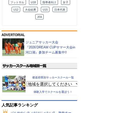
フットサル
U18
指導者向け
女子
U12
大会結果
U15
日本代表
JFA
ADVERTORIAL
ジュニアサッカー大会
『2026’DREAM CUPサマー大会in
河口湖』参加チーム募集中!!
都道府県別サッカースクール一覧
体験入学でスクールを選ぼう！
人気記事ランキング