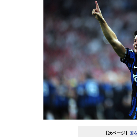
【次ページ】
国