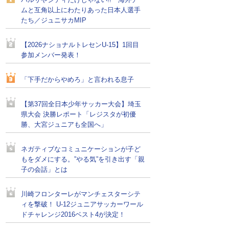
バルサやシティだけじゃない!! 海外チー
ムと互角以上にわたりあった日本人選手
たち／ジュニサカMIP
【2026ナショナルトレセンU-15】1回目
参加メンバー発表！
「下手だからやめろ」と言われる息子
【第37回全日本少年サッカー大会】埼玉
県大会 決勝レポート「レジスタが初優
勝、大宮ジュニアも全国へ」
ネガティブなコミュニケーションが子ど
もをダメにする。”やる気”を引き出す「親
子の会話」とは
川崎フロンターレがマンチェスターシテ
ィを撃破！ U-12ジュニアサッカーワール
ドチャレンジ2016ベスト4が決定！