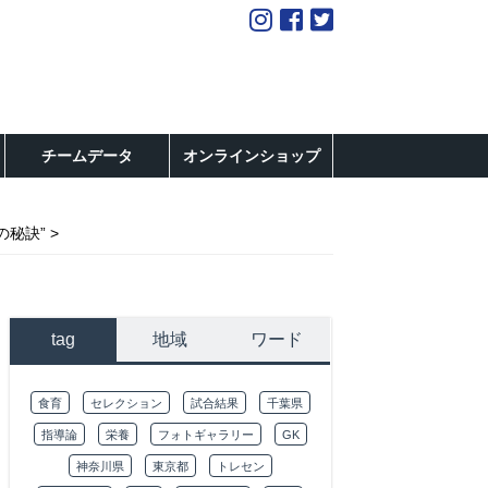
チームデータ
オンラインショップ
の秘訣”
tag
地域
ワード
食育
セレクション
試合結果
千葉県
指導論
栄養
フォトギャラリー
GK
神奈川県
東京都
トレセン