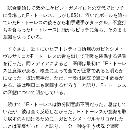
試合開始して65分にケビン・ガメイロとの交代でピッチ
に登場したF・トーレス。しかし85分、浮いたボールを追っ
ていたF・トーレスの後ろから相手選手がタックル。不意打
ちを食らったF・トレースは頭からピッチに落ち、そのまま
意識を失っている。
すぐさま、近くにいたアトレティコ所属のガビとシメ・
ヴルサリコがF・トーレスの舌を出して呼吸を確保する処置
を行った。同メディアによると、医師は最初に「F・トーレ
スは意識がある。検査によって全てが正常であると明らか
になった。彼は無事だ。ただ、一晩は病院で過ごす必要が
ある。彼は明日にも退院するだろう」と語り、F・トーレス
の容態について明かしている。
続けて「F・トーレスは数分間意識不明だった。息はして
いたが、彼は全く反応しなかった。F・トーレスが意識を取
り戻すのを助けるために、ガビとシメ・ヴルサリコがした
ことは完璧だった」と語り、一分一秒を争う状況で咄嗟