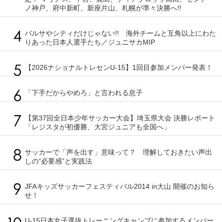
ノ神戸、府中新町、新座片山、札幌が準々決勝へ!!
バルサやシティだけじゃない!! 海外チームと互角以上にわた
りあった日本人選手たち／ジュニサカMIP
【2026ナショナルトレセンU-15】1回目参加メンバー発表！
「下手だからやめろ」と言われる息子
【第37回全日本少年サッカー大会】埼玉県大会 決勝レポート
「レジスタが初優勝、大宮ジュニアも全国へ」
サッカーで「声を出す」意味って？ 理解しておきたい声出
しの“必要感”と実践法
JFAキッズサッカーフェスティバル2014 in大山 開催のお知ら
せ！
U-15日本女子選抜トレーニングキャンプに参加するメンバー