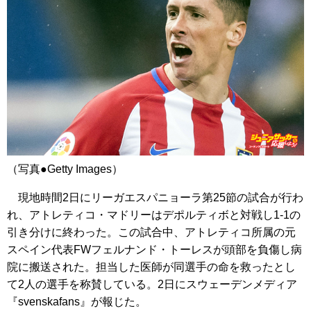
（写真●Getty Images）
現地時間2日にリーガエスパニョーラ第25節の試合が行わ
れ、アトレティコ・マドリーはデポルティボと対戦し1-1の
引き分けに終わった。この試合中、アトレティコ所属の元
スペイン代表FWフェルナンド・トーレスが頭部を負傷し病
院に搬送された。担当した医師が同選手の命を救ったとし
て2人の選手を称賛している。2日にスウェーデンメディア
『svenskafans』が報じた。