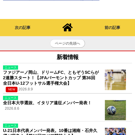
次の記事
前の記事
ページの先頭へ
新着情報
ニュース
ファジアーノ岡山、ドリームFC、ともぞうSCらが
2連勝スタート！【JFAバーモントカップ 第36回
全日本U-12フットサル選手権大会】
2026.8.9
NEW
ニュース
全日本大学選抜、イタリア遠征メンバー発表！
2026.8.6
ニュース
U-21日本代表メンバー発表。10番は湘南・石井久