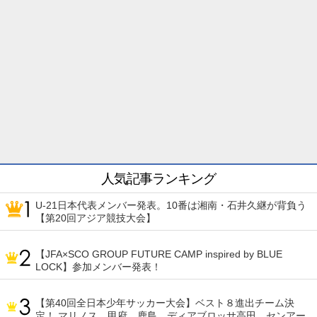
人気記事ランキング
U-21日本代表メンバー発表。10番は湘南・石井久継が背負う
【第20回アジア競技大会】
【JFA×SCO GROUP FUTURE CAMP inspired by BLUE
LOCK】参加メンバー発表！
【第40回全日本少年サッカー大会】ベスト８進出チーム決
定！ マリノス、甲府、鹿島、ディアブロッサ高田、センアー