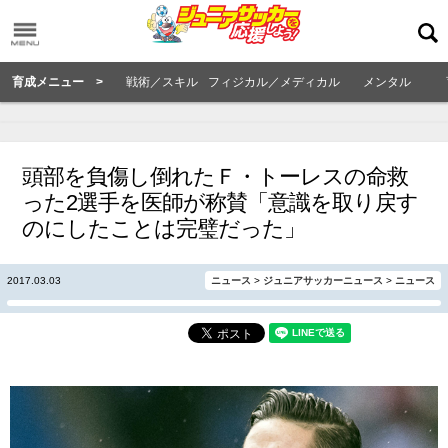
育成メニュー >
戦術／スキル
フィジカル／メディカル
メンタル
頭部を負傷し倒れたＦ・トーレスの命救
った2選手を医師が称賛「意識を取り戻す
のにしたことは完璧だった」
2017.03.03
ニュース
>
ジュニアサッカーニュース
>
ニュース