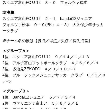
スクエア富山FC U-12 ３－０ フォルツァ松本
準決勝
スクエア富山FC U-12 ２－１ bandai12ジュニア
フォルツァ松本 ０－０(PK：４－３) 大久保少年サッカ
ークラブ
※チーム名の後は【勝点／得点／失点／得失点差】
＜グループＡ＞
1位 スクエア富山FC U-12 ９／１４／１／１３
2位 アルチ富山フットボールクラブ ４／５／６／-１
3位 多治見ZEKOFC ４／３／１０／-７
4位 ブルーソックスジュニアサッカークラブ ０／３／８
／-５
＜グループＢ＞
1位 Bandai12ジュニア ５／７／３／４
2位 ヴァリエンテ富山Jr. ５／６／５／１