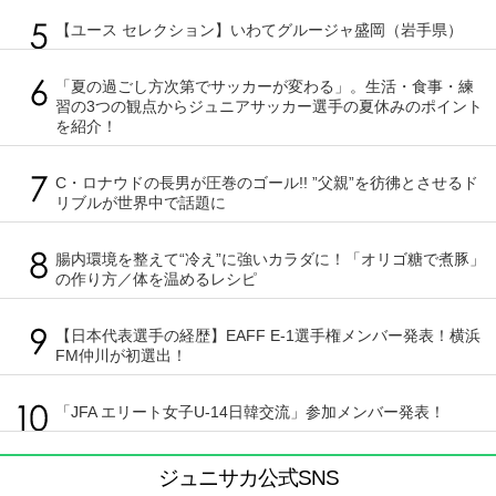
【ユース セレクション】いわてグルージャ盛岡（岩手県）
「夏の過ごし方次第でサッカーが変わる」。生活・食事・練
習の3つの観点からジュニアサッカー選手の夏休みのポイント
を紹介！
C・ロナウドの長男が圧巻のゴール!! ”父親”を彷彿とさせるド
リブルが世界中で話題に
腸内環境を整えて“冷え”に強いカラダに！「オリゴ糖で煮豚」
の作り方／体を温めるレシピ
【日本代表選手の経歴】EAFF E-1選手権メンバー発表！横浜
FM仲川が初選出！
「JFA エリート女子U-14日韓交流」参加メンバー発表！
ジュニサカ公式SNS