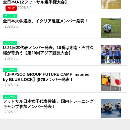
全日本U-12フットサル選手権大会】
2026.8.9
NEW
ニュース
全日本大学選抜、イタリア遠征メンバー発表！
2026.8.6
ニュース
U-21日本代表メンバー発表。10番は湘南・石井久
継が背負う【第20回アジア競技大会】
2026.8.5
ニュース
【JFA×SCO GROUP FUTURE CAMP inspired
by BLUE LOCK】参加メンバー発表！
2026.8.4
ニュース
フットサル日本女子代表候補 、国内トレーニング
キャンプ参加メンバー発表！
2026.8.3