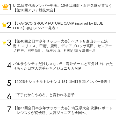
U-21日本代表メンバー発表。10番は湘南・石井久継が背負う
【第20回アジア競技大会】
【JFA×SCO GROUP FUTURE CAMP inspired by BLUE
LOCK】参加メンバー発表！
【第40回全日本少年サッカー大会】ベスト８進出チーム決
定！ マリノス、甲府、鹿島、ディアブロッサ高田、センアー
ノ神戸、府中新町、新座片山、札幌が準々決勝へ!!
バルサやシティだけじゃない!! 海外チームと互角以上にわた
りあった日本人選手たち／ジュニサカMIP
【2026ナショナルトレセンU-15】1回目参加メンバー発表！
「下手だからやめろ」と言われる息子
【第37回全日本少年サッカー大会】埼玉県大会 決勝レポート
「レジスタが初優勝、大宮ジュニアも全国へ」