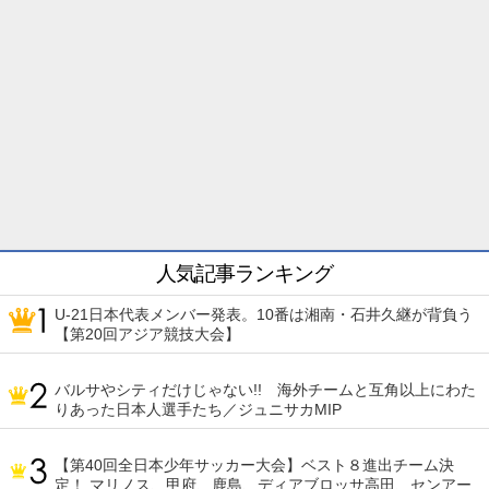
人気記事ランキング
U-21日本代表メンバー発表。10番は湘南・石井久継が背負う
【第20回アジア競技大会】
バルサやシティだけじゃない!! 海外チームと互角以上にわた
りあった日本人選手たち／ジュニサカMIP
【第40回全日本少年サッカー大会】ベスト８進出チーム決
定！ マリノス、甲府、鹿島、ディアブロッサ高田、センアー