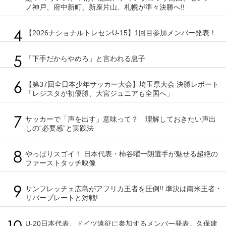
ノ神戸、府中新町、新座片山、札幌が準々決勝へ!!
【2026ナショナルトレセンU-15】1回目参加メンバー発表！
「下手だからやめろ」と言われる息子
【第37回全日本少年サッカー大会】埼玉県大会 決勝レポート
「レジスタが初優勝、大宮ジュニアも全国へ」
サッカーで「声を出す」意味って？ 理解しておきたい声出
しの“必要感”と実践法
やっぱりスゴイ！ 日本代表・柿谷曜一朗選手が魅せる超絶の
ファーストタッチ映像
サンフレッチェ広島がアフリカ王者を圧倒!! 準決は南米王者・
リバープレートと対戦!
U-20日本代表、ドイツ遠征に参加するメンバー発表。久保建