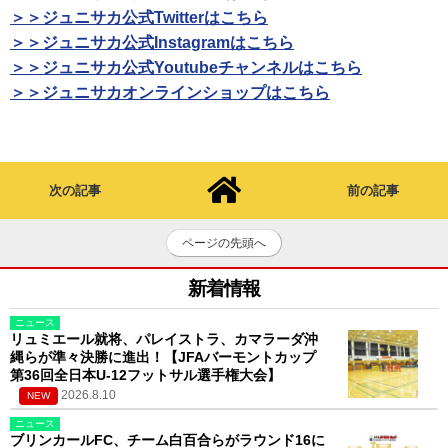
＞＞ジュニサカ公式Twitterはこちら
＞＞ジュニサカ公式Instagramはこちら
＞＞ジュニサカ公式Youtubeチャンネルはこちら
＞＞ジュニサカオンラインショップはこちら
次の記事
前の記事
ページの先頭へ
新着情報
ニュース
リュミエール就将、パレイストラ、カマラーダ沖
縄らが準々決勝に進出！【JFAバーモントカップ
第36回全日本U-12フットサル選手権大会】
2026.8.10
NEW
ニュース
ブリンカールFC、チーム白百合らがラウンド16に