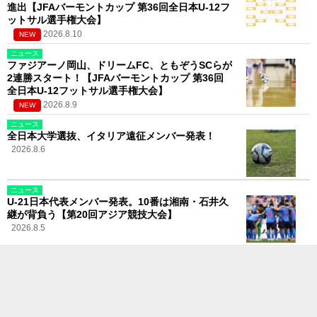
進出【JFAバーモントカップ 第36回全日本U-12フ
ットサル選手権大会】
2026.8.10
NEW
ニュース
ファジアーノ岡山、ドリームFC、ともぞうSCらが
2連勝スタート！【JFAバーモントカップ 第36回
全日本U-12フットサル選手権大会】
2026.8.9
NEW
ニュース
全日本大学選抜、イタリア遠征メンバー発表！
2026.8.6
ニュース
U-21日本代表メンバー発表。10番は湘南・石井久
継が背負う【第20回アジア競技大会】
2026.8.5