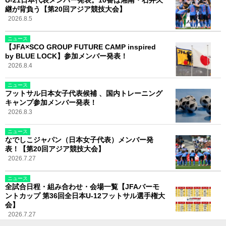
U-21日本代表メンバー発表。10番は湘南・石井久
継が背負う【第20回アジア競技大会】
2026.8.5
ニュース
【JFA×SCO GROUP FUTURE CAMP inspired
by BLUE LOCK】参加メンバー発表！
2026.8.4
ニュース
フットサル日本女子代表候補 、国内トレーニング
キャンプ参加メンバー発表！
2026.8.3
ニュース
なでしこジャパン（日本女子代表）メンバー発
表！【第20回アジア競技大会】
2026.7.27
ニュース
全試合日程・組み合わせ・会場一覧【JFAバーモ
ントカップ 第36回全日本U-12フットサル選手権大
会】
2026.7.27