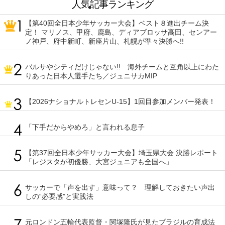
人気記事ランキング
【第40回全日本少年サッカー大会】ベスト８進出チーム決
定！ マリノス、甲府、鹿島、ディアブロッサ高田、センアー
ノ神戸、府中新町、新座片山、札幌が準々決勝へ!!
バルサやシティだけじゃない!! 海外チームと互角以上にわた
りあった日本人選手たち／ジュニサカMIP
【2026ナショナルトレセンU-15】1回目参加メンバー発表！
「下手だからやめろ」と言われる息子
【第37回全日本少年サッカー大会】埼玉県大会 決勝レポート
「レジスタが初優勝、大宮ジュニアも全国へ」
サッカーで「声を出す」意味って？ 理解しておきたい声出
しの“必要感”と実践法
元ロンドン五輪代表監督・関塚隆氏が見たブラジルの育成法