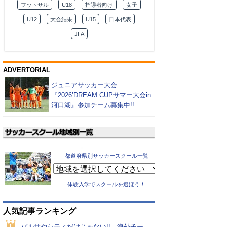
フットサル
U18
指導者向け
女子
U12
大会結果
U15
日本代表
JFA
ADVERTORIAL
ジュニアサッカー大会
『2026’DREAM CUPサマー大会in
河口湖』参加チーム募集中!!
都道府県別サッカースクール一覧
体験入学でスクールを選ぼう！
人気記事ランキング