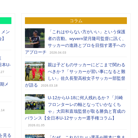
コラム
）メン
「これはやらない方がいい」という保護
会】
者の言動。wyvern望月隆司監督に訊く、
サッカーの進路とプロを目指す選手への
アプローチ
2026.04.03
覧
日本U-
親は子どものサッカーにどこまで関わる
べきか？「サッカーが習い事になると難
.27
しい」佐久長聖高校女子サッカー部監督
前期メ
が語る
2026.03.18
U-12からU-18に何人残れるか？「川崎
フロンターレの軸となっていかなくち
.14
ゃ」大田和直哉監督が取る勝負と育成の
バランス【全日本U-12サッカー選手権コラム】
2026.01.05
を見る
「なぜ、これだけいい選手が熊本に集ま