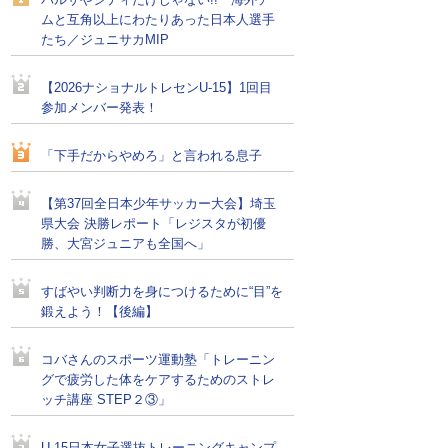
バルサやシティだけじゃない!! 海外チー
ムと互角以上にわたりあった日本人選手
たち／ジュニサカMIP
【2026ナショナルトレセンU-15】1回目
参加メンバー発表！
「下手だからやめろ」と言われる息子
【第37回全日本少年サッカー大会】埼玉
県大会 決勝レポート「レジスタが初優
勝、大宮ジュニアも全国へ」
すばやい判断力を身につけるために“目”を
鍛えよう！【後編】
コバさんのスポーツ運動塾「トレーニン
グで疲労した体をケアするためのストレ
ッチ講座 STEP２③」