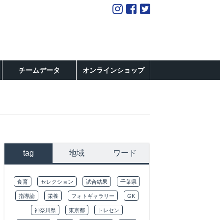
チームデータ
オンラインショップ
tag
地域
ワード
食育
セレクション
試合結果
千葉県
指導論
栄養
フォトギャラリー
GK
神奈川県
東京都
トレセン