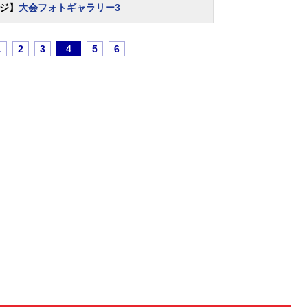
ジ】
大会フォトギャラリー3
1
2
3
4
5
6