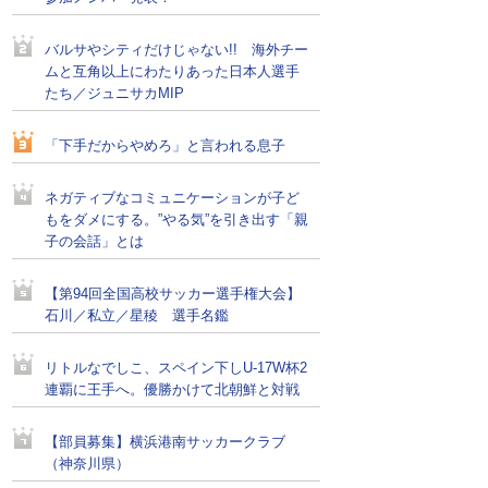
バルサやシティだけじゃない!! 海外チー
ムと互角以上にわたりあった日本人選手
たち／ジュニサカMIP
「下手だからやめろ」と言われる息子
ネガティブなコミュニケーションが子ど
もをダメにする。”やる気”を引き出す「親
子の会話」とは
【第94回全国高校サッカー選手権大会】
石川／私立／星稜 選手名鑑
リトルなでしこ、スペイン下しU-17W杯2
連覇に王手へ。優勝かけて北朝鮮と対戦
【部員募集】横浜港南サッカークラブ
（神奈川県）