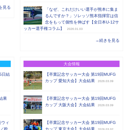
を見る
「なぜ、これだけいい選手が熊本に集ま
るんですか？」ソレッソ熊本指揮官は信
念をもって個性を伸ばす【全日本U-12サ
ッカー選手権コラム】
2026.01.03
→続きを見る
大会情報
5日結
【卒業記念サッカー大会 第19回MUFG
カップ 愛知大会】大会結果
2026.03.09
結果
【卒業記念サッカー大会 第19回MUFG
カップ 大阪大会】大会結果
2026.03.09
表ウィ
【卒業記念サッカー大会 第19回MUFG
め／欧
カップ 東京大会】大会結果
2026.03.02