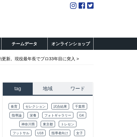
チームデータ
オンラインショップ
契約更新。現役最年長でプロ33年目に突入
tag
地域
ワード
食育
セレクション
試合結果
千葉県
指導論
栄養
フォトギャラリー
GK
神奈川県
東京都
トレセン
フットサル
U18
指導者向け
女子