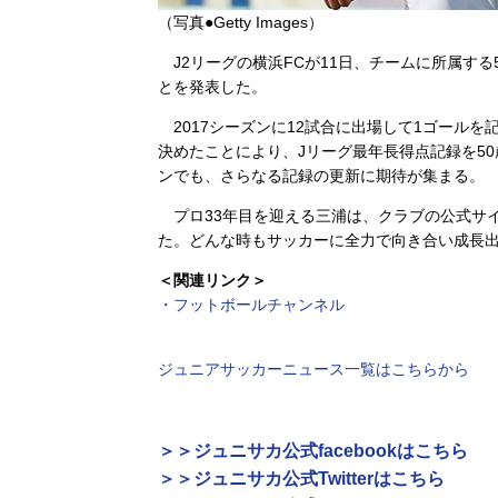
（写真●Getty Images）
J2リーグの横浜FCが11日、チームに所属する
とを発表した。
2017シーズンに12試合に出場して1ゴール
決めたことにより、Jリーグ最年長得点記録を50
ンでも、さらなる記録の更新に期待が集まる。
プロ33年目を迎える三浦は、クラブの公式サ
た。どんな時もサッカーに全力で向き合い成長
＜関連リンク＞
・フットボールチャンネル
ジュニアサッカーニュース一覧はこちらから
＞＞ジュニサカ公式facebookはこちら
＞＞ジュニサカ公式Twitterはこちら