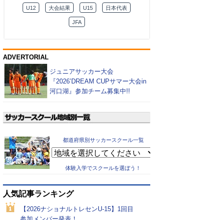
U12
大会結果
U15
日本代表
JFA
ADVERTORIAL
ジュニアサッカー大会
『2026’DREAM CUPサマー大会in
河口湖』参加チーム募集中!!
都道府県別サッカースクール一覧
体験入学でスクールを選ぼう！
人気記事ランキング
【2026ナショナルトレセンU-15】1回目
参加メンバー発表！