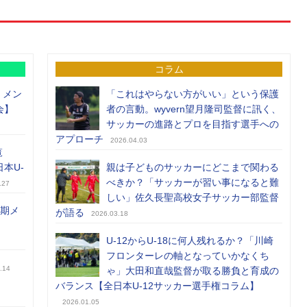
コラム
）メン
「これはやらない方がいい」という保護
会】
者の言動。wyvern望月隆司監督に訊く、
サッカーの進路とプロを目指す選手への
アプローチ
2026.04.03
覧
日本U-
親は子どものサッカーにどこまで関わる
べきか？「サッカーが習い事になると難
.27
しい」佐久長聖高校女子サッカー部監督
前期メ
が語る
2026.03.18
U-12からU-18に何人残れるか？「川崎
フロンターレの軸となっていかなくち
.14
ゃ」大田和直哉監督が取る勝負と育成の
バランス【全日本U-12サッカー選手権コラム】
2026.01.05