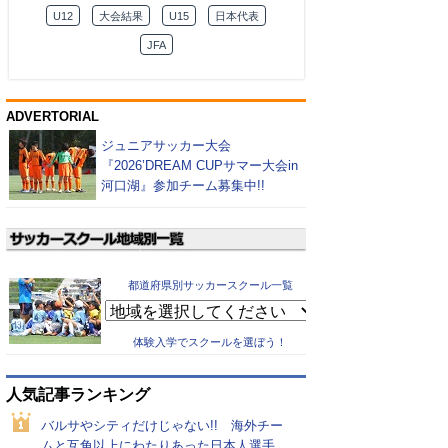
U12
大会結果
U15
日本代表
JFA
ADVERTORIAL
ジュニアサッカー大会
『2026’DREAM CUPサマー大会in
河口湖』参加チーム募集中!!
都道府県別サッカースクール一覧
体験入学でスクールを選ぼう！
人気記事ランキング
バルサやシティだけじゃない!! 海外チー
ムと互角以上にわたりあった日本人選手