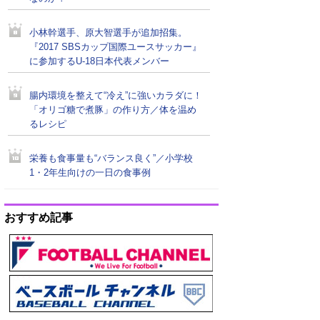
小林幹選手、原大智選手が追加招集。
『2017 SBSカップ国際ユースサッカー』
に参加するU-18日本代表メンバー
腸内環境を整えて“冷え”に強いカラダに！
「オリゴ糖で煮豚」の作り方／体を温め
るレシピ
栄養も食事量も“バランス良く”／小学校
1・2年生向けの一日の食事例
おすすめ記事