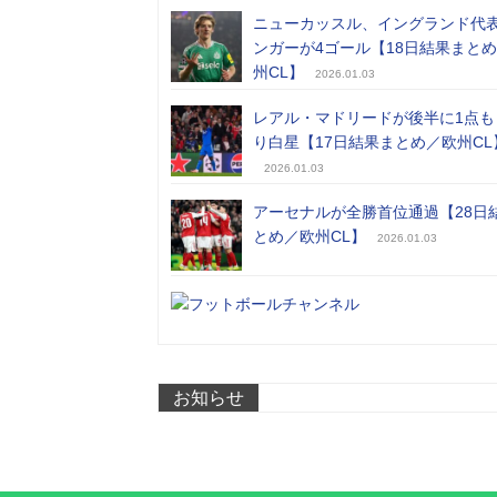
ニューカッスル、イングランド代
ンガーが4ゴール【18日結果まと
州CL】
2026.01.03
レアル・マドリードが後半に1点も
り白星【17日結果まとめ／欧州CL
2026.01.03
アーセナルが全勝首位通過【28日
とめ／欧州CL】
2026.01.03
お知らせ