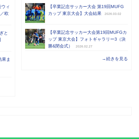
表ウィ
【卒業記念サッカー大会 第19回MUFG
め／欧
カップ 東京大会】大会結果
2026.03.02
【卒業記念サッカー大会第19回MUFGカ
ぎと
ップ 東京大会】フォトギャラリー3（決
】
勝&閉会式）
2026.02.27
→続きを見る
結果ま