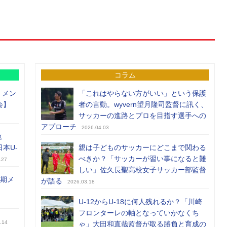
コラム
）メン
「これはやらない方がいい」という保護
会】
者の言動。wyvern望月隆司監督に訊く、
サッカーの進路とプロを目指す選手への
アプローチ
2026.04.03
覧
日本U-
親は子どものサッカーにどこまで関わる
べきか？「サッカーが習い事になると難
.27
しい」佐久長聖高校女子サッカー部監督
前期メ
が語る
2026.03.18
U-12からU-18に何人残れるか？「川崎
フロンターレの軸となっていかなくち
.14
ゃ」大田和直哉監督が取る勝負と育成の