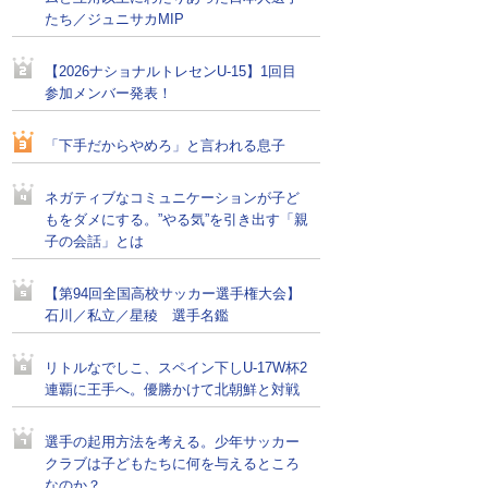
たち／ジュニサカMIP
【2026ナショナルトレセンU-15】1回目
参加メンバー発表！
「下手だからやめろ」と言われる息子
ネガティブなコミュニケーションが子ど
もをダメにする。”やる気”を引き出す「親
子の会話」とは
【第94回全国高校サッカー選手権大会】
石川／私立／星稜 選手名鑑
リトルなでしこ、スペイン下しU-17W杯2
連覇に王手へ。優勝かけて北朝鮮と対戦
選手の起用方法を考える。少年サッカー
クラブは子どもたちに何を与えるところ
なのか？