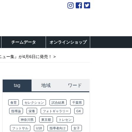
チームデータ
オンラインショップ
ニュー集』が4月6日に発売！
tag
地域
ワード
食育
セレクション
試合結果
千葉県
指導論
栄養
フォトギャラリー
GK
神奈川県
東京都
トレセン
フットサル
U18
指導者向け
女子