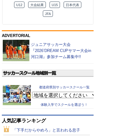
U12
大会結果
U15
日本代表
JFA
ADVERTORIAL
ジュニアサッカー大会
『2026’DREAM CUPサマー大会in
河口湖』参加チーム募集中!!
都道府県別サッカースクール一覧
体験入学でスクールを選ぼう！
人気記事ランキング
「下手だからやめろ」と言われる息子