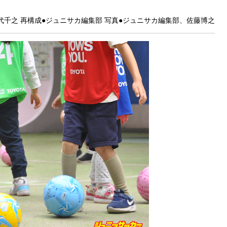
代千之 再構成●ジュニサカ編集部 写真●ジュニサカ編集部、佐藤博之