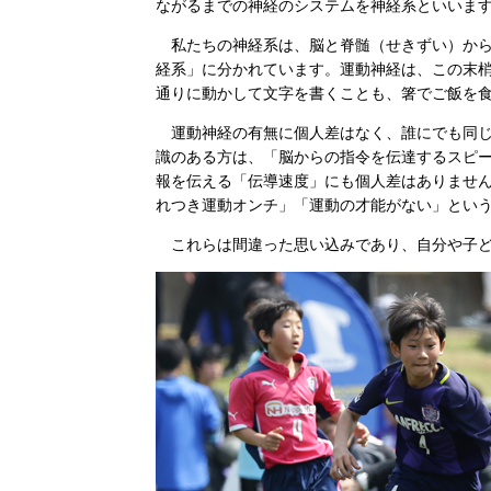
ながるまでの神経のシステムを神経系といいま
私たちの神経系は、脳と脊髄（せきずい）から
経系」に分かれています。運動神経は、この末
通りに動かして文字を書くことも、箸でご飯を
運動神経の有無に個人差はなく、誰にでも同じ
識のある方は、「脳からの指令を伝達するスピ
報を伝える「伝導速度」にも個人差はありませ
れつき運動オンチ」「運動の才能がない」とい
これらは間違った思い込みであり、自分や子ど