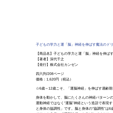
子どもの学力と運「脳」神経を伸ばす魔法のド
【商品名】子どもの学力と運「脳」神経を伸ば
【著者】深代千之
【発行】株式会社カンゼン
四六判/208ページ
価格：1,620円（税込）
☆6歳～12歳こそ、「運脳神経」を伸ばす適齢期
身体を動かして、脳にたくさんの神経パターン
運動神経ではなく“運脳”神経という造語で表現
と身体の協調性」です。脳と身体の“協調性”は6