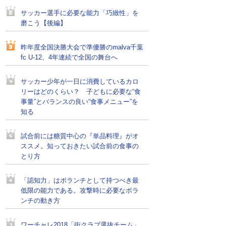
サッカー選手に必要な能力「巧緻性」を
磨こう【後編】
昨年度全国決勝大会で準優勝のmalva千葉
fc U-12、4年連続で全国の舞台へ
サッカー少年が一日に消費しているカロ
リーはどのくらい？ 子どもに必要な“食
事量”とバランスの良い“食事メニュー”を
知る
試合前には糖質中心の『単品料理』がオ
ススメ。知っておきたい試合前の食事の
とり方
「認知力」はボランチとして持つべき最
低限の能力である。攻撃時に必要なボラ
ンチの動き方
ワーチャレ2018「街クラブ選抜チーム」