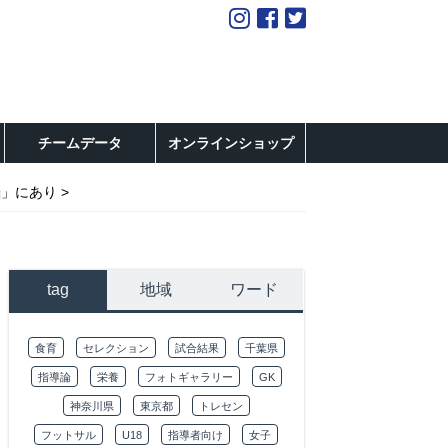
チームデータ
オンラインショップ
脳」にあり
tag
地域
ワード
食育
セレクション
試合結果
千葉県
指導論
栄養
フォトギャラリー
GK
神奈川県
東京都
トレセン
フットサル
U18
指導者向け
女子