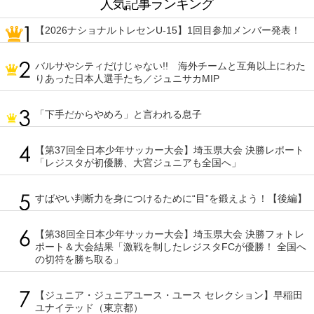
人気記事ランキング
【2026ナショナルトレセンU-15】1回目参加メンバー発表！
バルサやシティだけじゃない!! 海外チームと互角以上にわた
りあった日本人選手たち／ジュニサカMIP
「下手だからやめろ」と言われる息子
【第37回全日本少年サッカー大会】埼玉県大会 決勝レポート
「レジスタが初優勝、大宮ジュニアも全国へ」
すばやい判断力を身につけるために“目”を鍛えよう！【後編】
【第38回全日本少年サッカー大会】埼玉県大会 決勝フォトレ
ポート＆大会結果「激戦を制したレジスタFCが優勝！ 全国へ
の切符を勝ち取る」
【ジュニア・ジュニアユース・ユース セレクション】早稲田
ユナイテッド（東京都）