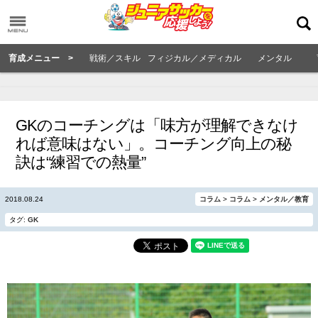
育成メニュー >
戦術／スキル
フィジカル／メディカル
メンタル
GKのコーチングは「味方が理解できなけ
れば意味はない」。コーチング向上の秘
訣は“練習での熱量”
2018.08.24
コラム
>
コラム
>
メンタル／教育
タグ:
GK