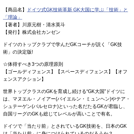
【商品名】
ドイツ式GK技術革新 GK大国に学ぶ「技術」と
「理論」
【著者】川原元樹・清水英斗
【発行】株式会社カンゼン
ドイツのトップクラブで学んだGKコーチが説く「GK技
術」の決定版!
☆体得すべき3つの原理原則
【ゴールディフェンス】【スペースディフェンス】【オフ
ェンスアクション】
世界トップクラスのGKを育成し続ける“GK大国”ドイツに
は、マヌエル・ノイアー(バイエルン・ミュンヘン)やテア・
シュテーゲン(バルセロナ)といった名だたるGKが君臨し、
自国リーグのGKも総じてレベルが高いことで有名。
ドイツで「当たり前」とされているGK技術を、日本のGK
は「当たり前」に身につけられているのだろうか？