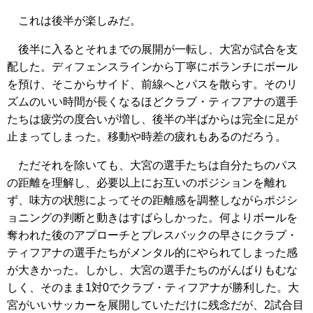
これは後半が楽しみだ。
後半に入るとそれまでの展開が一転し、大宮が試合を支
配した。ディフェンスラインから丁寧にボランチにボール
を預け、そこからサイド、前線へとパスを散らす。そのリ
ズムのいい時間が長くなるほどクラブ・ティフアナの選手
たちは疲労の度合いが増し、後半の半ばからは完全に足が
止まってしまった。移動や時差の疲れもあるのだろう。
ただそれを除いても、大宮の選手たちは自分たちのパス
の距離を理解し、必要以上にお互いのポジションを離れ
ず、味方の状態によってその距離感を調整しながらポジシ
ョニングの判断と動きはすばらしかった。何よりボールを
奪われた後のアプローチとプレスバックの早さにクラブ・
ティフアナの選手たちがメンタル的にやられてしまった感
が大きかった。しかし、大宮の選手たちのがんばりもむな
しく、そのまま1対0でクラブ・ティフアナが勝利した。大
宮がいいサッカーを展開していただけに残念だが、2試合目