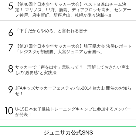
【第40回全日本少年サッカー大会】ベスト８進出チーム決
定！ マリノス、甲府、鹿島、ディアブロッサ高田、センアー
ノ神戸、府中新町、新座片山、札幌が準々決勝へ!!
「下手だからやめろ」と言われる息子
【第37回全日本少年サッカー大会】埼玉県大会 決勝レポート
「レジスタが初優勝、大宮ジュニアも全国へ」
サッカーで「声を出す」意味って？ 理解しておきたい声出
しの“必要感”と実践法
JFAキッズサッカーフェスティバル2014 in大山 開催のお知ら
せ！
U-15日本女子選抜トレーニングキャンプに参加するメンバー
が発表！
ジュニサカ公式SNS