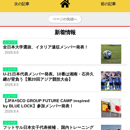
次の記事
前の記事
ページの先頭へ
新着情報
ニュース
全日本大学選抜、イタリア遠征メンバー発表！
2026.8.6
ニュース
U-21日本代表メンバー発表。10番は湘南・石井久
継が背負う【第20回アジア競技大会】
2026.8.5
ニュース
【JFA×SCO GROUP FUTURE CAMP inspired
by BLUE LOCK】参加メンバー発表！
2026.8.4
ニュース
フットサル日本女子代表候補 、国内トレーニング