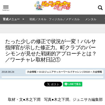
育成メニュー >
戦術／スキル
フィジカル／メディカル
メンタル
たった少しの修正で状況が一変！バルサ
指揮官が示した修正力。町クラブのパー
シモンが見せた戦術的アプローチとは？
／ワーチャレ取材日記①
2018.08.24
大会情報
>
U-12ジュニアサッカーワールドチャレンジ2018
>
大会情報
取材・文●木之下潤 写真●木之下潤、ジュニサカ編集部