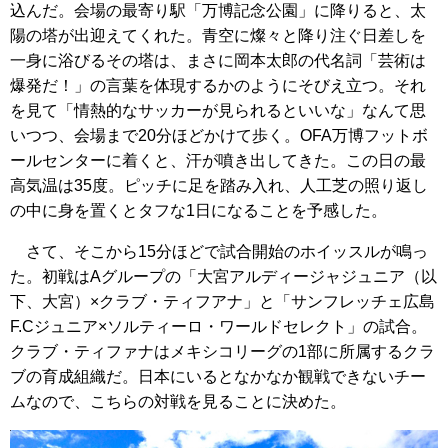
込んだ。会場の最寄り駅「万博記念公園」に降りると、太
陽の塔が出迎えてくれた。青空に燦々と降り注ぐ日差しを
一身に浴びるその塔は、まさに岡本太郎の代名詞「芸術は
爆発だ！」の言葉を体現するかのようにそびえ立つ。それ
を見て「情熱的なサッカーが見られるといいな」なんて思
いつつ、会場まで20分ほどかけて歩く。OFA万博フットボ
ールセンターに着くと、汗が噴き出してきた。この日の最
高気温は35度。ピッチに足を踏み入れ、人工芝の照り返し
の中に身を置くとタフな1日になることを予感した。
さて、そこから15分ほどで試合開始のホイッスルが鳴っ
た。初戦はAグループの「大宮アルディージャジュニア（以
下、大宮）×クラブ・ティフアナ」と「サンフレッチェ広島
F.Cジュニア×ソルティーロ・ワールドセレクト」の試合。
クラブ・ティファナはメキシコリーグの1部に所属するクラ
ブの育成組織だ。日本にいるとなかなか観戦できないチー
ムなので、こちらの対戦を見ることに決めた。