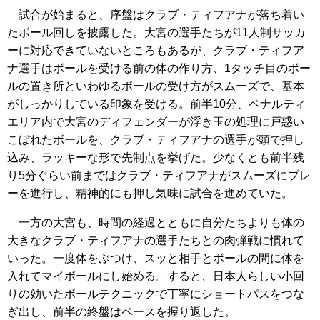
試合が始まると、序盤はクラブ・ティフアナが落ち着い
たボール回しを披露した。大宮の選手たちが11人制サッカ
ーに対応できていないところもあるが、クラブ・ティフア
ナ選手はボールを受ける前の体の作り方、1タッチ目のボー
ルの置き所といわゆるボールの受け方がスムーズで、基本
がしっかりしている印象を受ける。前半10分、ペナルティ
エリア内で大宮のディフェンダーが浮き玉の処理に戸惑い
こぼれたボールを、クラブ・ティフアナの選手が頭で押し
込み、ラッキーな形で先制点を挙げた。少なくとも前半残
り5分ぐらい前まではクラブ・ティフアナがスムーズにプレ
ーを進行し、精神的にも押し気味に試合を進めていた。
一方の大宮も、時間の経過とともに自分たちよりも体の
大きなクラブ・ティフアナの選手たちとの肉弾戦に慣れて
いった。一度体をぶつけ、スッと相手とボールの間に体を
入れてマイボールにし始める。すると、日本人らしい小回
りの効いたボールテクニックで丁寧にショートパスをつな
ぎ出し、前半の終盤はペースを握り返した。