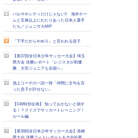
バルサやシティだけじゃない!! 海外チー
ムと互角以上にわたりあった日本人選手
たち／ジュニサカMIP
「下手だからやめろ」と言われる息子
【第37回全日本少年サッカー大会】埼玉
県大会 決勝レポート「レジスタが初優
勝、大宮ジュニアも全国へ」
池上コーチの一語一得「仲間に文句を言
った息子が許せない」
【GW特別企画】 知っておかないと損す
る！？クイズでサッカートレーニング！
ルール編
【第39回全日本少年サッカー大会】長崎
県大会 決勝フォトレポート＆大会結果