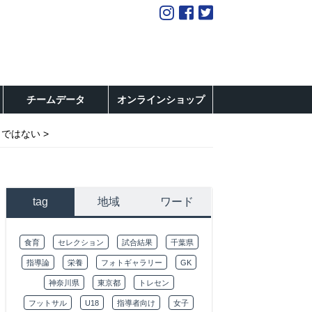
チームデータ
オンラインショップ
」ではない
tag
地域
ワード
食育
セレクション
試合結果
千葉県
指導論
栄養
フォトギャラリー
GK
神奈川県
東京都
トレセン
フットサル
U18
指導者向け
女子