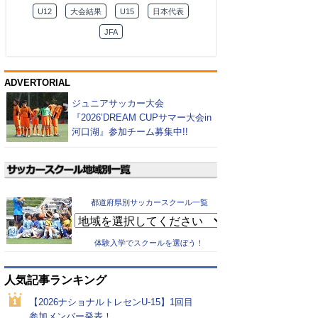
U12
大会結果
U15
日本代表
JFA
ADVERTORIAL
ジュニアサッカー大会
『2026’DREAM CUPサマー大会in
河口湖』参加チーム募集中!!
都道府県別サッカースクール一覧
体験入学でスクールを選ぼう！
人気記事ランキング
【2026ナショナルトレセンU-15】1回目
参加メンバー発表！