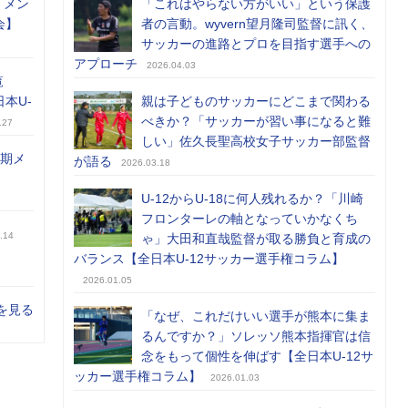
）メン
「これはやらない方がいい」という保護
会】
者の言動。wyvern望月隆司監督に訊く、
サッカーの進路とプロを目指す選手への
アプローチ
2026.04.03
覧
日本U-
親は子どものサッカーにどこまで関わる
べきか？「サッカーが習い事になると難
.27
しい」佐久長聖高校女子サッカー部監督
前期メ
が語る
2026.03.18
U-12からU-18に何人残れるか？「川崎
フロンターレの軸となっていかなくち
.14
ゃ」大田和直哉監督が取る勝負と育成の
バランス【全日本U-12サッカー選手権コラム】
2026.01.05
を見る
「なぜ、これだけいい選手が熊本に集ま
るんですか？」ソレッソ熊本指揮官は信
念をもって個性を伸ばす【全日本U-12サ
ッカー選手権コラム】
2026.01.03