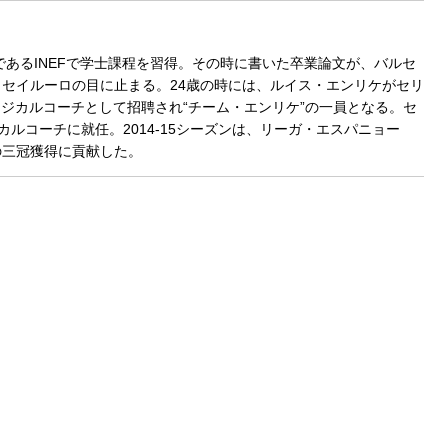
であるINEFで学士課程を習得。その時に書いた卒業論文が、バルセ
セイルーロの目に止まる。24歳の時には、ルイス・エンリケがセリ
ィジカルコーチとして招聘され“チーム・エンリケ”の一員となる。セ
カルコーチに就任。2014-15シーズンは、リーガ・エスパニョー
の三冠獲得に貢献した。