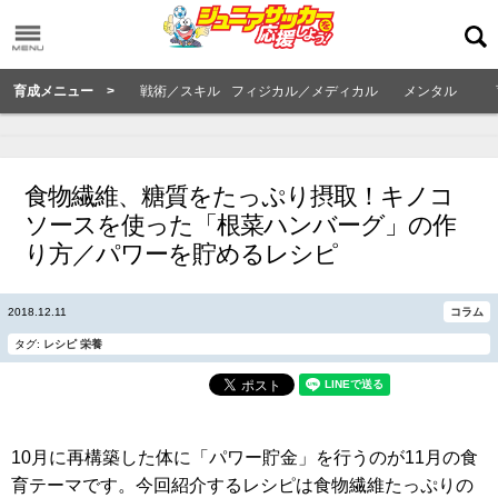
育成メニュー >
戦術／スキル
フィジカル／メディカル
メンタル
食物繊維、糖質をたっぷり摂取！キノコ
ソースを使った「根菜ハンバーグ」の作
り方／パワーを貯めるレシピ
2018.12.11
コラム
タグ:
レシピ
栄養
10月に再構築した体に「パワー貯金」を行うのが11月の食
育テーマです。今回紹介するレシピは食物繊維たっぷりの