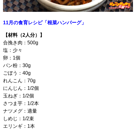
11月の食育レシピ「根菜ハンバーグ」
【材料（2人分）】
合挽き肉：500g
塩：少々
卵：1個
パン粉：30g
ごぼう：40g
れんこん：70g
にんじん：1/2個
玉ねぎ：1/2個
さつま芋：1/2本
ナツメグ：適量
しめじ：1/2束
エリンギ：1本