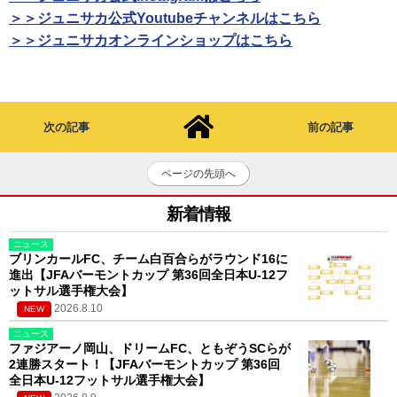
＞＞ジュニサカ公式Youtubeチャンネルはこちら
＞＞ジュニサカオンラインショップはこちら
次の記事
前の記事
ページの先頭へ
新着情報
ニュース
ブリンカールFC、チーム白百合らがラウンド16に
進出【JFAバーモントカップ 第36回全日本U-12フ
ットサル選手権大会】
2026.8.10
NEW
ニュース
ファジアーノ岡山、ドリームFC、ともぞうSCらが
2連勝スタート！【JFAバーモントカップ 第36回
全日本U-12フットサル選手権大会】