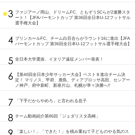
ファジアーノ岡山、ドリームFC、ともぞうSCらが2連勝スタ
ート！【JFAバーモントカップ 第36回全日本U-12フットサル
選手権大会】
ブリンカールFC、チーム白百合らがラウンド16に進出【JFA
バーモントカップ 第36回全日本U-12フットサル選手権大会】
全日本大学選抜、イタリア遠征メンバー発表！
【第40回全日本少年サッカー大会】ベスト８進出チーム決
定！ マリノス、甲府、鹿島、ディアブロッサ高田、センアー
ノ神戸、府中新町、新座片山、札幌が準々決勝へ!!
「下手だからやめろ」と言われる息子
チーム動画紹介第86回「ジェダリスタ高崎」
「楽しい！」「できた！」を積み重ねて子どものやる気のス