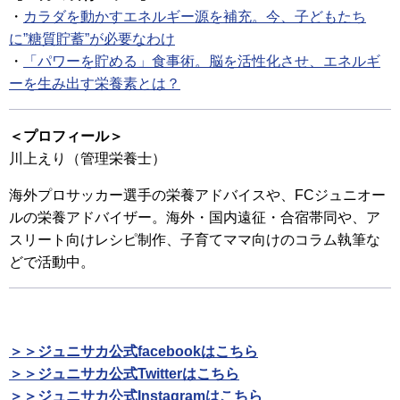
・
カラダを動かすエネルギー源を補充。今、子どもたち
に”糖質貯蓄”が必要なわけ
・
「パワーを貯める」食事術。脳を活性化させ、エネルギ
ーを生み出す栄養素とは？
＜プロフィール＞
川上えり（管理栄養士）
海外プロサッカー選手の栄養アドバイスや、FCジュニオー
ルの栄養アドバイザー。海外・国内遠征・合宿帯同や、ア
スリート向けレシピ制作、子育てママ向けのコラム執筆な
どで活動中。
＞＞ジュニサカ公式facebookはこちら
＞＞ジュニサカ公式Twitterはこちら
＞＞ジュニサカ公式Instagramはこちら