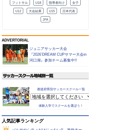
フットサル
U18
指導者向け
女子
U12
大会結果
U15
日本代表
JFA
ADVERTORIAL
ジュニアサッカー大会
『2026’DREAM CUPサマー大会in
河口湖』参加チーム募集中!!
都道府県別サッカースクール一覧
体験入学でスクールを選ぼう！
人気記事ランキング