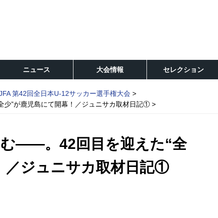
ニュース
大会情報
セレクション
JFA 第42回全日本U-12サッカー選手権大会
“全少”が鹿児島にて開幕！／ジュニサカ取材日記①
む――。42回目を迎えた“全
！／ジュニサカ取材日記①