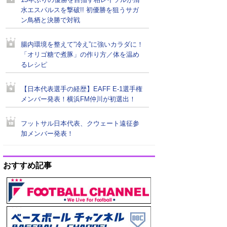
15年ぶりの優勝を目指す柏レイソルが清
水エスパルスを撃破!! 初優勝を狙うサガ
ン鳥栖と決勝で対戦
腸内環境を整えて“冷え”に強いカラダに！
「オリゴ糖で煮豚」の作り方／体を温め
るレシピ
【日本代表選手の経歴】EAFF E-1選手権
メンバー発表！横浜FM仲川が初選出！
フットサル日本代表、クウェート遠征参
加メンバー発表！
おすすめ記事