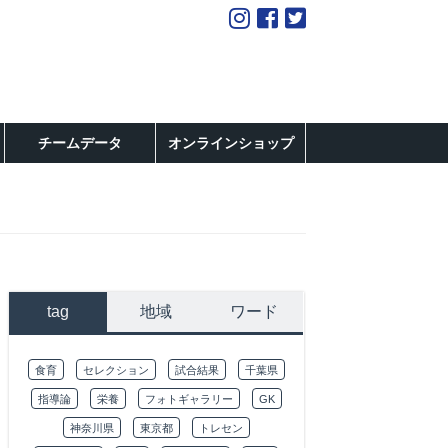
チームデータ
オンラインショップ
tag
地域
ワード
食育
セレクション
試合結果
千葉県
指導論
栄養
フォトギャラリー
GK
神奈川県
東京都
トレセン