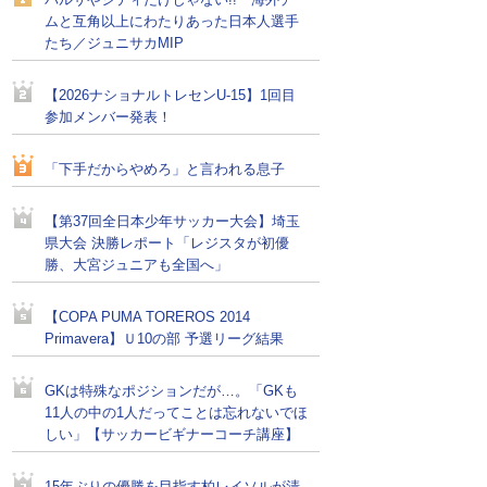
バルサやシティだけじゃない!! 海外チー
ムと互角以上にわたりあった日本人選手
たち／ジュニサカMIP
【2026ナショナルトレセンU-15】1回目
参加メンバー発表！
「下手だからやめろ」と言われる息子
【第37回全日本少年サッカー大会】埼玉
県大会 決勝レポート「レジスタが初優
勝、大宮ジュニアも全国へ」
【COPA PUMA TOREROS 2014
Primavera】Ｕ10の部 予選リーグ結果
GKは特殊なポジションだが…。「GKも
11人の中の1人だってことは忘れないでほ
しい」【サッカービギナーコーチ講座】