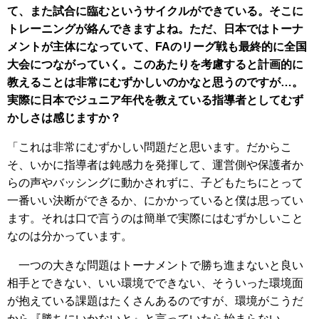
て、また試合に臨むというサイクルができている。そこに
トレーニングが絡んできますよね。ただ、日本ではトーナ
メントが主体になっていて、FAのリーグ戦も最終的に全国
大会につながっていく。このあたりを考慮すると計画的に
教えることは非常にむずかしいのかなと思うのですが…。
実際に日本でジュニア年代を教えている指導者としてむず
かしさは感じますか？
「これは非常にむずかしい問題だと思います。だからこ
そ、いかに指導者は鈍感力を発揮して、運営側や保護者か
らの声やバッシングに動かされずに、子どもたちにとって
一番いい決断ができるか、にかかっていると僕は思ってい
ます。それは口で言うのは簡単で実際にはむずかしいこと
なのは分かっています。
一つの大きな問題はトーナメントで勝ち進まないと良い
相手とできない、いい環境でできない、そういった環境面
が抱えている課題はたくさんあるのですが、環境がこうだ
から『勝ちにいかないと』と言っていたら始まらない。