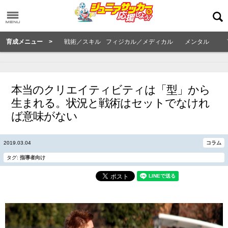
育成メニュー >
戦術／スキル
フィジカル／メディカル
メンタル
本当のクリエイティビティは「型」から
生まれる。状況と戦術はセットでなけれ
ば意味がない
2019.03.04
コラム
タグ:
指導者向け