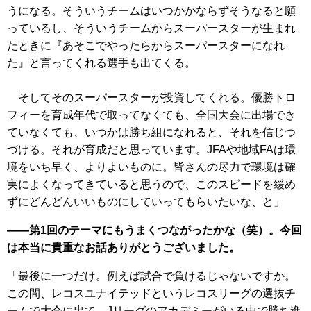
うになる。そういうチームはいつかかならずそうなると願
っているし、そういうチームからスーパースターが生まれ
たときに『あそこでやったらからスーパースターになれ
た』と言ってくれる選手も出てくる。
そしてそのスーパースターが投資してくれる。優勝トロ
フィーを育成年代で取ってなくても、全国大会に出場でき
ていなくても、いつかは勝ち組になれると、それを信じつ
づける。それが育成だと思っています。JFAや地域FAは環
境をいち早く、よりよいものに。皆さんの尽力で環境は確
実によくなってきていると思うので、このスピードを緩め
ずにどんどんいいものにしていってもらいたいな、と」
――第1回のテーマにもうまくつながったかな（笑）。今回
は本当に貴重なお話ありがとうございました。
「最後に一つだけ。例えば試合で負けるじゃないですか。
この間、レコスユナイテッドというレコスリーグの選抜チ
ームで大会に出て、Jリーグのアカデミーがいる中で勝ち進