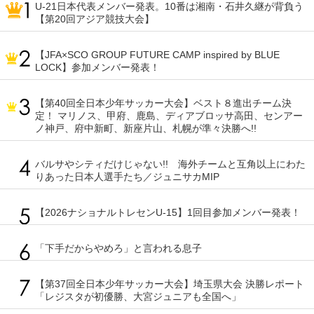
U-21日本代表メンバー発表。10番は湘南・石井久継が背負う
【第20回アジア競技大会】
【JFA×SCO GROUP FUTURE CAMP inspired by BLUE
LOCK】参加メンバー発表！
【第40回全日本少年サッカー大会】ベスト８進出チーム決
定！ マリノス、甲府、鹿島、ディアブロッサ高田、センアー
ノ神戸、府中新町、新座片山、札幌が準々決勝へ!!
バルサやシティだけじゃない!! 海外チームと互角以上にわた
りあった日本人選手たち／ジュニサカMIP
【2026ナショナルトレセンU-15】1回目参加メンバー発表！
「下手だからやめろ」と言われる息子
【第37回全日本少年サッカー大会】埼玉県大会 決勝レポート
「レジスタが初優勝、大宮ジュニアも全国へ」