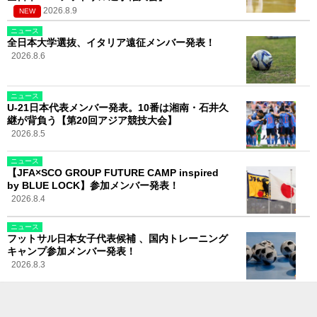
2026.8.9
NEW
ニュース
全日本大学選抜、イタリア遠征メンバー発表！
2026.8.6
ニュース
U-21日本代表メンバー発表。10番は湘南・石井久
継が背負う【第20回アジア競技大会】
2026.8.5
ニュース
【JFA×SCO GROUP FUTURE CAMP inspired
by BLUE LOCK】参加メンバー発表！
2026.8.4
ニュース
フットサル日本女子代表候補 、国内トレーニング
キャンプ参加メンバー発表！
2026.8.3