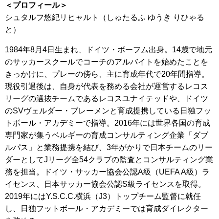
＜プロフィール＞
シュタルフ悠紀リヒャルト（しゅたるふ ゆうき りひゃる
と）
1984年8月4日生まれ、ドイツ・ボーフム出身。14歳で地元
のサッカースクールでコーチのアルバイトを始めたことを
きっかけに、プレーの傍ら、主に育成年代で20年間指導。
現役引退後は、自身が代表を務める会社が運営するレコス
リーグの選抜チームであるレコスユナイテッドや、ドイツ
のSVヴェルダー・ブレーメンと育成提携している日独フッ
トボール・アカデミーで指導。2016年には世界各国の育成
専門家が集うベルギーの育成コンサルティング企業「ダブ
ルパス」と業務提携を結び、3年がかりで日本チームのリー
ダーとしてJリーグ全54クラブの監査とコンサルティング業
務を担当。ドイツ・サッカー協会公認A級（UEFA A級）ラ
イセンス、日本サッカー協会公認S級ライセンスを取得。
2019年にはY.S.C.C.横浜（J3）トップチーム監督に就任
し、日独フットボール・アカデミーでは育成ダイレクター