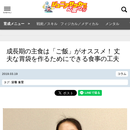
育成メニュー >
戦術／スキル
フィジカル／メディカル
メンタル
成長期の主食は「ご飯」がオススメ！ 丈
夫な胃袋を作るためにできる食事の工夫
2019.03.19
コラム
タグ:
栄養
食育