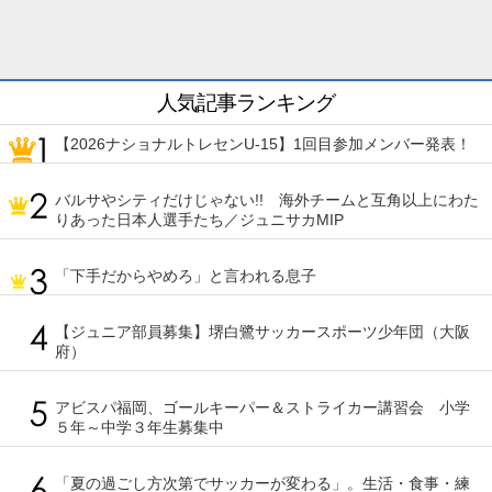
人気記事ランキング
【2026ナショナルトレセンU-15】1回目参加メンバー発表！
バルサやシティだけじゃない!! 海外チームと互角以上にわた
りあった日本人選手たち／ジュニサカMIP
「下手だからやめろ」と言われる息子
【ジュニア部員募集】堺白鷺サッカースポーツ少年団（大阪
府）
アビスパ福岡、ゴールキーパー＆ストライカー講習会 小学
５年～中学３年生募集中
「夏の過ごし方次第でサッカーが変わる」。生活・食事・練