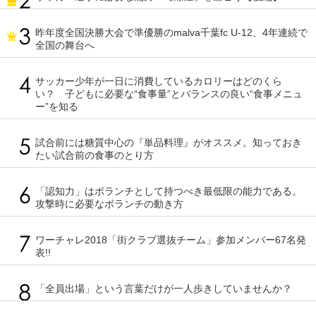
昨年度全国決勝大会で準優勝のmalva千葉fc U-12、4年連続で
全国の舞台へ
サッカー少年が一日に消費しているカロリーはどのくら
い？ 子どもに必要な“食事量”とバランスの良い“食事メニュ
ー”を知る
試合前には糖質中心の『単品料理』がオススメ。知っておき
たい試合前の食事のとり方
「認知力」はボランチとして持つべき最低限の能力である。
攻撃時に必要なボランチの動き方
ワーチャレ2018「街クラブ選抜チーム」参加メンバー67名発
表!!
「全員出場」という言葉だけが一人歩きしていませんか？