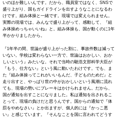
いのほか難しいんです。だから、職員室ではなく、SNSで
盛り上がり、国もガイドラインを出すようなことになるわ
けです。組み体操と一緒です。現場では変えられません。
実際の現場では、みんなで盛り上がって、感動して、『組
み体操めっちゃいいね』と。組み体操も、国が動くのに1年
半かかりましたから。
『1年半の間、世論が盛り上がった割に、事故件数は減って
いない。学校は変わらない一方で、世論はおかしい、おか
しいという』みたいな。それで当時の馳浩文部科学大臣が
『もう、仕方ない』という風に動いたわけです。でも、ま
た『組み体操ってこれがいいもんだ、子どものためだ』と
走り出すと、やっぱり世の中がおかしいという風潮に流れ
ても、現場の勢いにブレーキはかけられません。だから、
国が通知を出すことになりました。私は通知を出されるこ
とって、現場の負けだと思うんです。国からの通知で『体
罰をやめなさい』とか出ますが、個人的には『かっこ悪
い』と感じています。『そんなことを国に言われてどうす