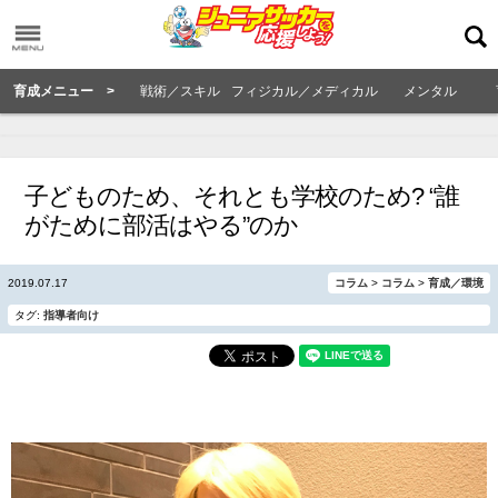
育成メニュー >
戦術／スキル
フィジカル／メディカル
メンタル
子どものため、それとも学校のため? “誰
がために部活はやる”のか
2019.07.17
コラム
>
コラム
>
育成／環境
タグ:
指導者向け