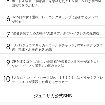
ポート＆結果 「強豪高田を撃破したＹＦ奈良テソロが初の全
国切符をつかむ！」
U-15日本女子選抜トレーニングキャンプに参加するメンバー
が発表！
“強者を倒すための戦術”の磨き方。新型ハイプレスの最先端
【U-12ジュニアサッカーワールドチャレンジ2017 街クラブ予
選】東北・北海道予選 結果
DFを抜くコツは”正しい距離感”を知ること!! 相手が足を出せ
ない「ドリブル感覚」の掴み方とは
8人制にインサイドハーフ型の「1-3-1-2-1」はどうか？アトレ
ティコU-11が実践した考えるサッカー
ジュニサカ公式SNS