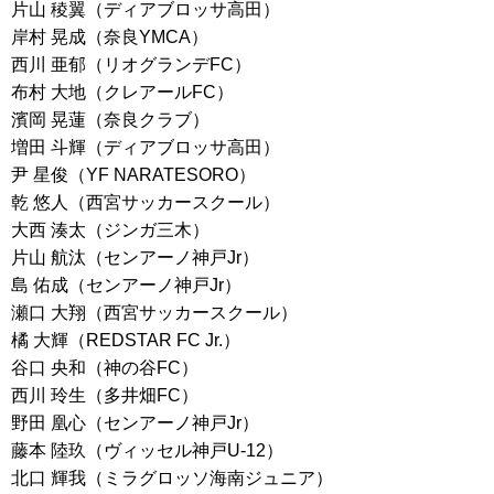
片山 稜翼（ディアブロッサ高田）
岸村 晃成（奈良YMCA）
西川 亜郁（リオグランデFC）
布村 大地（クレアールFC）
濱岡 晃蓮（奈良クラブ）
増田 斗輝（ディアブロッサ高田）
尹 星俊（YF NARATESORO）
乾 悠人（西宮サッカースクール）
大西 湊太（ジンガ三木）
片山 航汰（センアーノ神戸Jr）
島 佑成（センアーノ神戸Jr）
瀬口 大翔（西宮サッカースクール）
橘 大輝（REDSTAR FC Jr.）
谷口 央和（神の谷FC）
西川 玲生（多井畑FC）
野田 凰心（センアーノ神戸Jr）
藤本 陸玖（ヴィッセル神戸U-12）
北口 輝我（ミラグロッソ海南ジュニア）