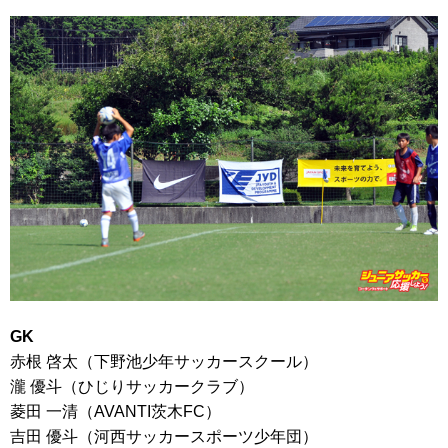
GK
赤根 啓太（下野池少年サッカースクール）
瀧 優斗（ひじりサッカークラブ）
菱田 一清（AVANTI茨木FC）
吉田 優斗（河西サッカースポーツ少年団）