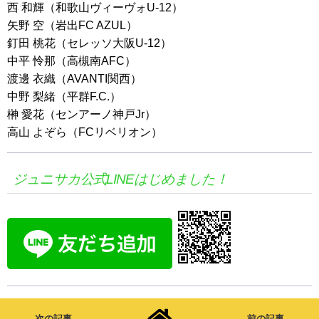
西 和輝（和歌山ヴィーヴォU-12）
矢野 空（岩出FC AZUL）
釘田 桃花（セレッソ大阪U-12）
中平 怜那（高槻南AFC）
渡邊 衣織（AVANTI関西）
中野 梨緒（平群F.C.）
榊 愛花（センアーノ神戸Jr）
高山 よぞら（FCリベリオン）
ジュニサカ公式LINEはじめました！
次の記事
前の記事