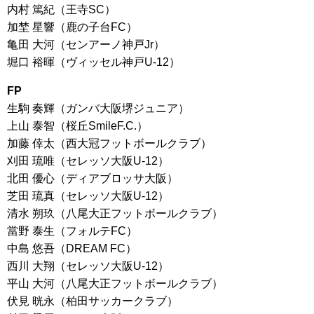
内村 篤紀（王寺SC）
加埜 星響（鹿の子台FC）
亀田 大河（センアーノ神戸Jr）
堀口 裕暉（ヴィッセル神戸U-12）
FP
生駒 奏輝（ガンバ大阪堺ジュニア）
上山 泰智（桜丘SmileF.C.）
加藤 倖太（西大冠フットボールクラブ）
刈田 琉唯（セレッソ大阪U-12）
北田 優心（ディアブロッサ大阪）
芝田 琉真（セレッソ大阪U-12）
清水 朔玖（八尾大正フットボールクラブ）
當野 泰生（フォルテFC）
中島 悠吾（DREAM FC）
西川 大翔（セレッソ大阪U-12）
平山 大河（八尾大正フットボールクラブ）
伏見 晄永（柏田サッカークラブ）