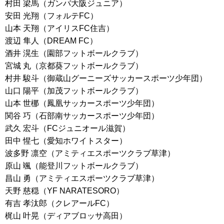
村田 梁馬（ガンバ大阪ジュニア）
安田 光翔（フォルテFC）
山本 天翔（アイリスFC住吉）
渡辺 隼人（DREAM FC）
酒井 滉生（園部フットボールクラブ）
宮城 丸（京都葵フットボールクラブ）
村井 駿斗（御蔵山グーニーズサッカースポーツ少年団）
山口 陽平（加茂フットボールクラブ）
山本 世梛（鳳凰サッカースポーツ少年団）
関谷 巧（石部南サッカースポーツ少年団）
武久 宏斗（FCジュニオール滋賀）
田中 惺七（愛知ホワイトスター）
波多野 凛空（アミティエスポーツクラブ草津）
原山 颯（能登川フットボールクラブ）
昌山 勇（アミティエスポーツクラブ草津）
天野 慈穏（YF NARATESORO）
有吉 孝汰郎（クレアールFC）
梶山 叶晃（ディアブロッサ高田）