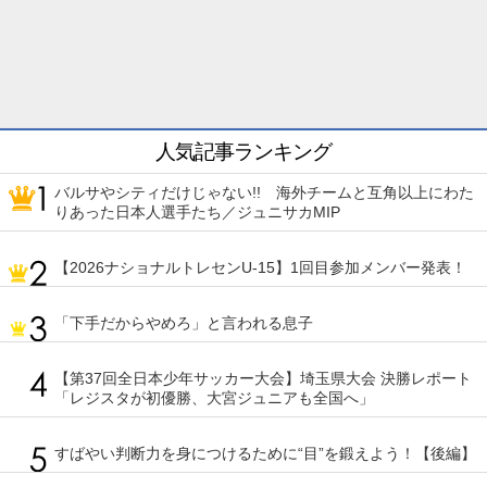
人気記事ランキング
バルサやシティだけじゃない!! 海外チームと互角以上にわた
りあった日本人選手たち／ジュニサカMIP
【2026ナショナルトレセンU-15】1回目参加メンバー発表！
「下手だからやめろ」と言われる息子
【第37回全日本少年サッカー大会】埼玉県大会 決勝レポート
「レジスタが初優勝、大宮ジュニアも全国へ」
すばやい判断力を身につけるために“目”を鍛えよう！【後編】