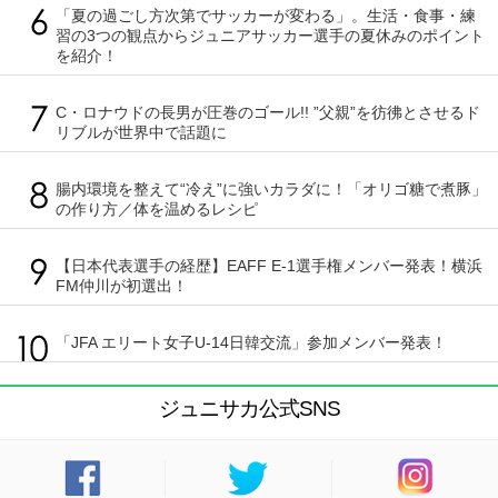
「夏の過ごし方次第でサッカーが変わる」。生活・食事・練
習の3つの観点からジュニアサッカー選手の夏休みのポイント
を紹介！
C・ロナウドの長男が圧巻のゴール!! ”父親”を彷彿とさせるド
リブルが世界中で話題に
腸内環境を整えて“冷え”に強いカラダに！「オリゴ糖で煮豚」
の作り方／体を温めるレシピ
【日本代表選手の経歴】EAFF E-1選手権メンバー発表！横浜
FM仲川が初選出！
「JFA エリート女子U-14日韓交流」参加メンバー発表！
ジュニサカ公式SNS