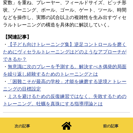
変数」を重ね、プレーヤー、フィールドサイズ、ピッチ形
状、ゾーニング、ボール、ゴール、ゲート、ツール、時間
などを操作し、実際の試合以上の複雑性を生み出すヴィセ
ラルトレーニングの構造を具体的に解説していく。
【関連記事】
・
【子ども向けトレーニング集】逆足コントロールを磨く
ためにヴィセラルトレーニングはどのようなアプローチが
できるか？
・
無意識に次のプレーを予測する。解決すべき偶発的局面
を繰り返し経験するためのトレーニングとは
・
「困難こそが最高の学校」才能を練磨する逆境とトレー
ニングの目標設定
・
ミスを避けるための反復練習ではなく、失敗するための
トレーニング。牡蠣を真珠にする指導理論とは
次の記事
前の記事