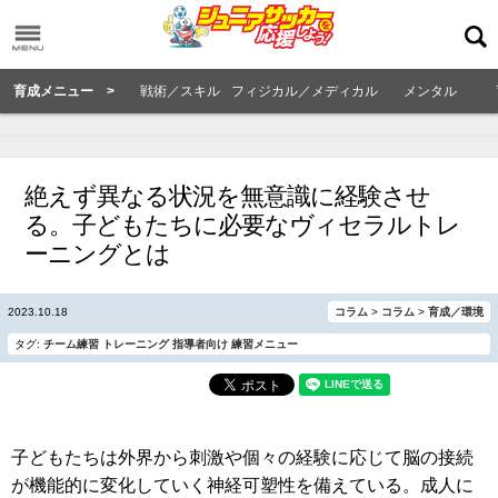
育成メニュー >
戦術／スキル
フィジカル／メディカル
メンタル
絶えず異なる状況を無意識に経験させ
る。子どもたちに必要なヴィセラルトレ
ーニングとは
2023.10.18
コラム
>
コラム
>
育成／環境
タグ:
チーム練習
トレーニング
指導者向け
練習メニュー
子どもたちは外界から刺激や個々の経験に応じて脳の接続
が機能的に変化していく神経可塑性を備えている。成人に