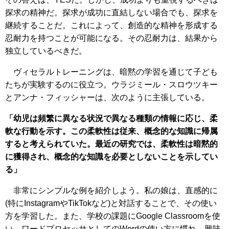
探求の精神だ。探求が成功に直結しない場合でも、探求を
継続することだ。これによって、創造的な精神を形成する
忍耐力を持つことが可能になる。その忍耐力は、結果から
独立しているべきだ。
ヴィセラルトレーニングは、暗黙の学習を通じて子ども
たちが実験するのに役立つ。ウラジミール・スロウツキー
とアンナ・フィッシャーは、次のように主張している。
「幼児は頻繁に異なる状況で異なる種類の情報に応じ、柔
軟な行動を示す。この柔軟性は従来、概念的な知識に帰属
すると考えられていた。最近の研究では、柔軟性は暗黙的
に獲得され、概念的な知識を必要としないことを示してい
る」
非常にシンプルな例を紹介しよう。私の娘は、直感的に
(特にInstagramやTikTokなど)と対話することで、その使い
方を学習した。また、学校の課題にGoogle Classroomを使
い、ワードプロセッサとしてのWordの使い方に慣れ、興味