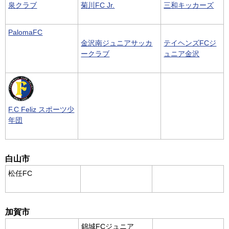
泉クラブ
菊川FC Jr.
三和キッカーズ
PalomaFC
金沢南ジュニアサッカ
テイヘンズFCジ
ークラブ
ュニア金沢
F.C Feliz スポーツ少
年団
白山市
松任FC
加賀市
錦城FCジュニア