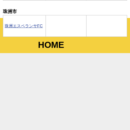
珠洲市
珠洲エスペランサFC
HOME