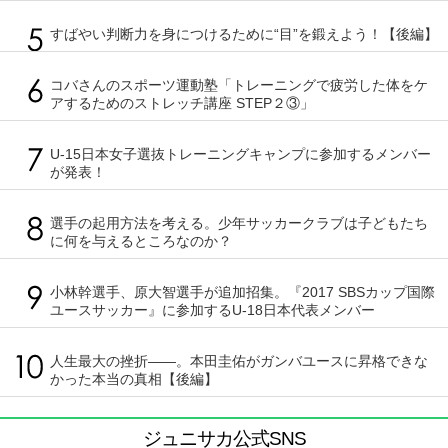
すばやい判断力を身につけるために“目”を鍛えよう！【後編】
コバさんのスポーツ運動塾「トレーニングで疲労した体をケ
アするためのストレッチ講座 STEP２③」
U-15日本女子選抜トレーニングキャンプに参加するメンバー
が発表！
選手の起用方法を考える。少年サッカークラブは子どもたち
に何を与えるところなのか？
小林幹選手、原大智選手が追加招集。『2017 SBSカップ国際
ユースサッカー』に参加するU-18日本代表メンバー
人生最大の挫折――。本田圭佑がガンバユースに昇格できな
かった本当の真相【後編】
ジュニサカ公式SNS