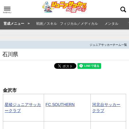
育成メニュー >
戦術／スキル
フィジカル／メディカル
メンタル
ジュニアサッカーチーム一覧
石川県
金沢市
星稜ジュニアサッカ
FC.SOUTHERN
河北台サッカー
ークラブ
クラブ