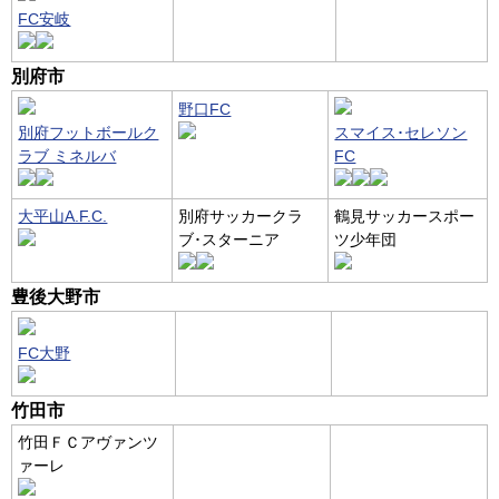
FC安岐
別府市
野口FC
別府フットボールク
スマイス･セレソン
ラブ ミネルバ
FC
大平山A.F.C.
別府サッカークラ
鶴見サッカースポー
ブ･スターニア
ツ少年団
豊後大野市
FC大野
竹田市
竹田ＦＣアヴァンツ
ァーレ