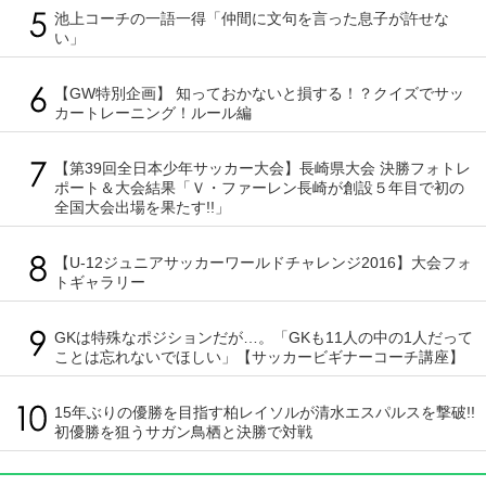
池上コーチの一語一得「仲間に文句を言った息子が許せな
い」
【GW特別企画】 知っておかないと損する！？クイズでサッ
カートレーニング！ルール編
【第39回全日本少年サッカー大会】長崎県大会 決勝フォトレ
ポート＆大会結果「Ｖ・ファーレン長崎が創設５年目で初の
全国大会出場を果たす!!」
【U-12ジュニアサッカーワールドチャレンジ2016】大会フォ
トギャラリー
GKは特殊なポジションだが…。「GKも11人の中の1人だって
ことは忘れないでほしい」【サッカービギナーコーチ講座】
15年ぶりの優勝を目指す柏レイソルが清水エスパルスを撃破!!
初優勝を狙うサガン鳥栖と決勝で対戦