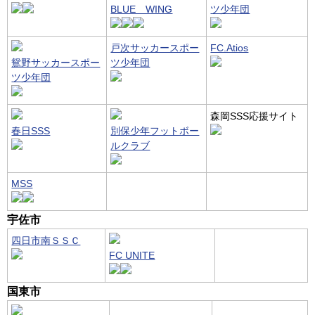
BLUE WING
ツ少年団
戸次サッカースポー
FC.Atios
鴛野サッカースポー
ツ少年団
ツ少年団
森岡SSS応援サイト
春日SSS
別保少年フットボー
ルクラブ
MSS
宇佐市
四日市南ＳＳＣ
FC UNITE
国東市