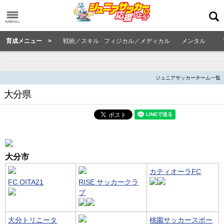
育成メニュー >
戦術／スキル
フィジカル／メディカル
メンタル
ジュニアサッカーチーム一覧
大分県
大分市
カティオーラFC
FC OITA21
RISE サッカークラ
ブ
大分トリニータ
桃園サッカースポー