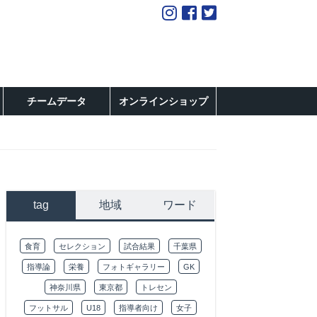
チームデータ
オンラインショップ
tag
地域
ワード
食育
セレクション
試合結果
千葉県
指導論
栄養
フォトギャラリー
GK
神奈川県
東京都
トレセン
フットサル
U18
指導者向け
女子