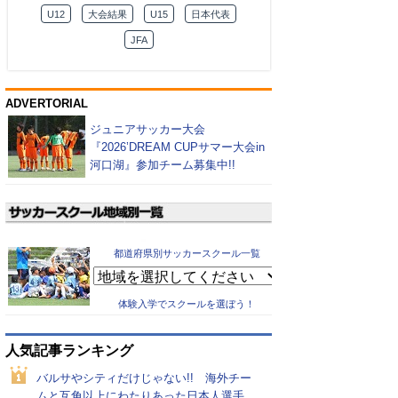
U12
大会結果
U15
日本代表
JFA
ADVERTORIAL
ジュニアサッカー大会
『2026’DREAM CUPサマー大会in
河口湖』参加チーム募集中!!
都道府県別サッカースクール一覧
体験入学でスクールを選ぼう！
人気記事ランキング
バルサやシティだけじゃない!! 海外チー
ムと互角以上にわたりあった日本人選手