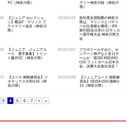
FC（神奈川県）
デミー神奈川校（神奈川
県）
/26
【ジュニア セレクショ
2019/11/25
前年度全国制覇の神奈川
ン】横浜F・マリノス プ
県は、マリノスとバディ
ライマリー追浜（神奈川
ーが出場権を獲得／JFA
県）
第43回全日本U-12サッカ
ー選手権大会 神奈川県大
会
/09
【ジュニア ジュニアユ
2019/11/07
フウガドールすみだ、セ
ース 選手募集】トリン
ンアーノ神戸など全11チ
ト藤沢SC（神奈川県）
ームが「第2回 MIZUNO
U10 フットボール日本大
会」決勝大会進出決定！
/31
【ユース 体験練習会】ジ
2019/10/30
【ジュニアユース 体験練
オテックス大和U18（神
習会】SEISA OSA 湘南U-
奈川県）
15（神奈川県）
3
4
5
6
7
>
»