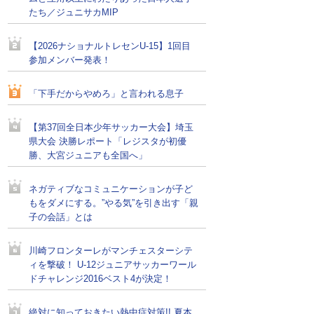
たち／ジュニサカMIP
【2026ナショナルトレセンU-15】1回目
参加メンバー発表！
「下手だからやめろ」と言われる息子
【第37回全日本少年サッカー大会】埼玉
県大会 決勝レポート「レジスタが初優
勝、大宮ジュニアも全国へ」
ネガティブなコミュニケーションが子ど
もをダメにする。”やる気”を引き出す「親
子の会話」とは
川崎フロンターレがマンチェスターシテ
ィを撃破！ U-12ジュニアサッカーワール
ドチャレンジ2016ベスト4が決定！
絶対に知っておきたい熱中症対策!! 夏本