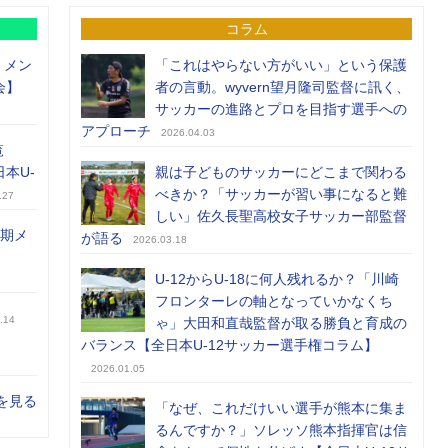
コラム
）メン
「これはやらない方がいい」という保護
会】
者の言動。wyvern望月隆司監督に訊く、
サッカーの進路とプロを目指す選手への
アプローチ
2026.04.03
覧
日本U-
親は子どものサッカーにどこまで関わる
べきか？「サッカーが習い事になると難
.27
しい」佐久長聖高校女子サッカー部監督
前期メ
が語る
2026.03.18
U-12からU-18に何人残れるか？「川崎
フロンターレの軸となっていかなくち
.14
ゃ」大田和直哉監督が取る勝負と育成の
バランス【全日本U-12サッカー選手権コラム】
2026.01.05
を見る
「なぜ、これだけいい選手が熊本に集ま
るんですか？」ソレッソ熊本指揮官は信