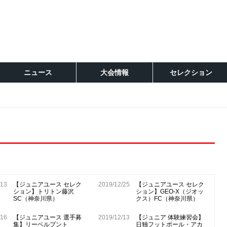
ニュース
大会情報
セレクション
/13
【ジュニアユース セレク
2019/12/25
【ジュニアユース セレク
ション】トリトン藤沢
ション】GEO-X（ジオッ
SC（神奈川県）
クス）FC（神奈川県）
/16
【ジュニアユース 選手募
2019/12/13
【ジュニア 体験練習会】
集】リーベルプント
日独フットボール・アカ