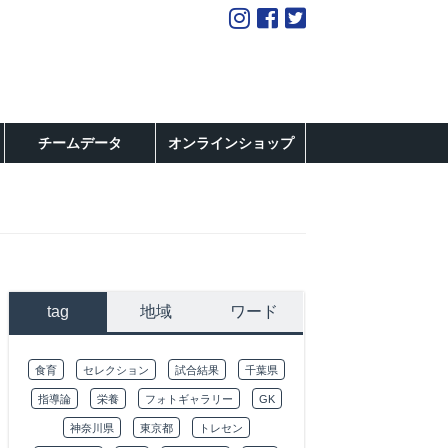
チームデータ
オンラインショップ
tag
地域
ワード
食育
セレクション
試合結果
千葉県
指導論
栄養
フォトギャラリー
GK
神奈川県
東京都
トレセン