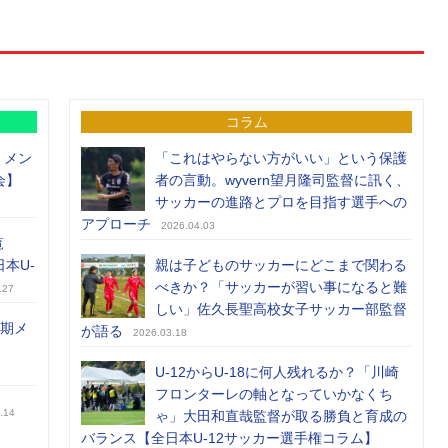
コラム
）メン
「これはやらない方がいい」という保護
会】
者の言動。wyvern望月隆司監督に訊く、
サッカーの進路とプロを目指す選手への
アプローチ
2026.04.03
覧
日本U-
親は子どものサッカーにどこまで関わる
べきか？「サッカーが習い事になると難
.27
しい」佐久長聖高校女子サッカー部監督
前期メ
が語る
2026.03.18
U-12からU-18に何人残れるか？「川崎
フロンターレの軸となっていかなくち
.14
ゃ」大田和直哉監督が取る勝負と育成の
バランス【全日本U-12サッカー選手権コラム】