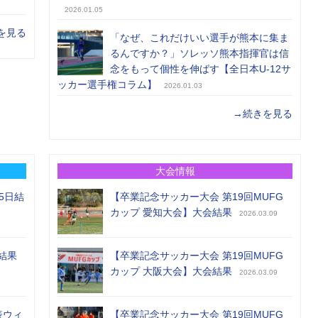
2026.01.05
を見る
「なぜ、これだけいい選手が熊本に集ま
るんですか？」ソレッソ熊本指揮官は信
念をもって個性を伸ばす【全日本U-12サ
ッカー選手権コラム】
2026.01.03
→続きを見る
大会情報
5日結
【卒業記念サッカー大会 第19回MUFG
カップ 愛知大会】大会結果
2026.03.09
結果
【卒業記念サッカー大会 第19回MUFG
カップ 大阪大会】大会結果
2026.03.09
表ウィ
【卒業記念サッカー大会 第19回MUFG