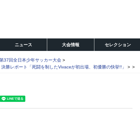
ニュース
大会情報
セレクション
第37回全日本少年サッカー大会
勝レポート「死闘を制したVivaceが初出場、初優勝の快挙!!」