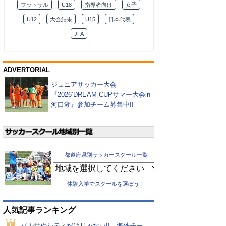
フットサル
U18
指導者向け
女子
U12
大会結果
U15
日本代表
JFA
ADVERTORIAL
ジュニアサッカー大会
『2026’DREAM CUPサマー大会in
河口湖』参加チーム募集中!!
都道府県別サッカースクール一覧
体験入学でスクールを選ぼう！
人気記事ランキング