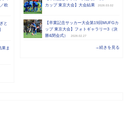
め／欧
カップ 東京大会】大会結果
2026.03.02
【卒業記念サッカー大会第19回MUFGカ
ぎと
ップ 東京大会】フォトギャラリー3（決
】
勝&閉会式）
2026.02.27
→続きを見る
結果ま