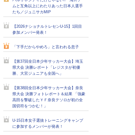
バルサやシティだけじゃない!! 海外チー
ムと互角以上にわたりあった日本人選手
たち／ジュニサカMIP
【2026ナショナルトレセンU-15】1回目
参加メンバー発表！
「下手だからやめろ」と言われる息子
【第37回全日本少年サッカー大会】埼玉
県大会 決勝レポート「レジスタが初優
勝、大宮ジュニアも全国へ」
【第38回全日本少年サッカー大会】奈良
県大会 決勝フォトレポート＆結果 「強豪
高田を撃破したＹＦ奈良テソロが初の全
国切符をつかむ！」
U-15日本女子選抜トレーニングキャンプ
に参加するメンバーが発表！