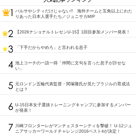
バルサやシティだけじゃない!! 海外チームと互角以上にわた
りあった日本人選手たち／ジュニサカMIP
【2026ナショナルトレセンU-15】1回目参加メンバー発表！
「下手だからやめろ」と言われる息子
池上コーチの一語一得「仲間に文句を言った息子が許せな
い」
元ロンドン五輪代表監督・関塚隆氏が見たブラジルの育成法
とは？
U-15日本女子選抜トレーニングキャンプに参加するメンバー
が発表！
川崎フロンターレがマンチェスターシティを撃破！ U-12ジュ
ニアサッカーワールドチャレンジ2016ベスト4が決定！