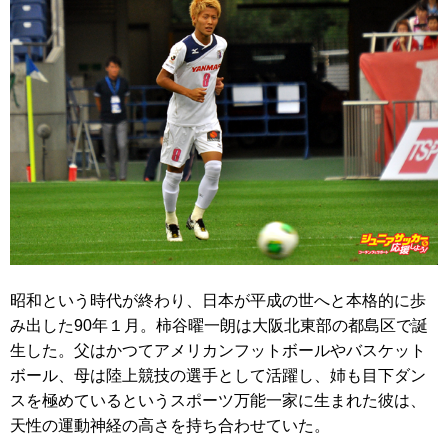
昭和という時代が終わり、日本が平成の世へと本格的に歩
み出した90年１月。柿谷曜一朗は大阪北東部の都島区で誕
生した。父はかつてアメリカンフットボールやバスケット
ボール、母は陸上競技の選手として活躍し、姉も目下ダン
スを極めているというスポーツ万能一家に生まれた彼は、
天性の運動神経の高さを持ち合わせていた。