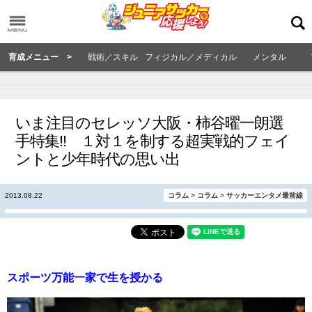
育成メニュー >
戦術／スキル
フィジカル／メディカル
メンタル
いま注目のセレッソ大阪・柿谷曜一朗選
手特集!! １対１を制する超実戦的フェイ
ントと少年時代の思い出
2013.08.22
コラム
>
コラム
>
サッカーエンタメ最前線
スポーツ万能一家で生を授かる