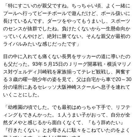
「特にすごいのが親父ですね。ちっちゃい頃、よく一緒に
プールへ行ってビーチボールで遊んだけど、ボール扱いに
長けているんです。ダーツをやってもうまいし、スポーツ
のセンスが抜群でしたね。負けたくないから一生懸命向か
っていくんやけど、絶対に勝てない。そんな親父が最初の
ライバルみたいな感じだったです」
目の中に入れても痛くない長男をサッカーの道に導いたの
も父だった。93年５月15日のＪリーグ開幕戦・横浜マリノ
ス対ヴェルディ川崎戦を家族揃ってテレビ観戦し、興奮す
る３歳の曜一朗少年の姿を見て、父は自宅から車で20～30
分の場所にあるセレッソ大阪神崎スクールへ息子を連れて
いくことにした。
「幼稚園の頃でした。でも最初はめっちゃ下手で、リフテ
ィングもできんかった。１人うまい子がおって、自分が全
然ダメやと感じるから面白くなくて、『もう辞めたい』
『行きたくない』とお母さんに駄々をこねていたのをよく