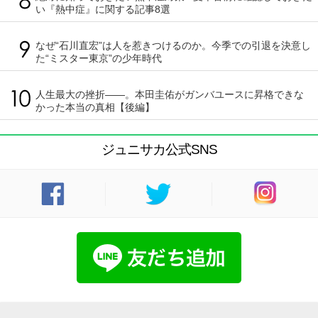
い『熱中症』に関する記事8選
なぜ“石川直宏”は人を惹きつけるのか。今季での引退を決意し
た“ミスター東京”の少年時代
人生最大の挫折――。本田圭佑がガンバユースに昇格できな
かった本当の真相【後編】
ジュニサカ公式SNS