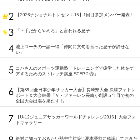
【2026ナショナルトレセンU-15】1回目参加メンバー発表！
「下手だからやめろ」と言われる息子
池上コーチの一語一得「仲間に文句を言った息子が許せな
い」
コバさんのスポーツ運動塾「トレーニングで疲労した体をケ
アするためのストレッチ講座 STEP２③」
【第39回全日本少年サッカー大会】長崎県大会 決勝フォトレ
ポート＆大会結果「Ｖ・ファーレン長崎が創設５年目で初の
全国大会出場を果たす!!」
【U-12ジュニアサッカーワールドチャレンジ2016】大会フォ
トギャラリー
絶対に知っておきたい熱中症対策!! 夏本番前に確認しておきた