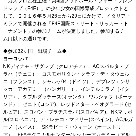
ガスプロム社主催「第4回フットボール・フォー・フレン
ドシップ（F4F）」の少年少女の国際育成プロジェクトと
して、２０１６年５月26日から29日にかけて、イタリア・
ミラノで開催される「F4F国際ストリート・サッカー・ト
ーナメント」の参加チームが決定しました。参加するチー
ムは以下の通りです。
◆参加32ヶ国 出場チーム◆
ヨーロッパ
NKディナモ・ザグレブ（クロアチア）、ACスパルタ・プ
ラハ（チェコ）、コスモポリタン・クラブ・デ・タヴェル
ニ（フランス）、シャルケ04（ドイツ）、デブレツェンサ
ッカーアカデミー（ハンガリー）、インテルミラノ（イタ
リア）、ダブルダッチーズ(オランダ)、ワルシャワ（ポーラ
ンド）、ゼニト (ロシア)、レッドスター・ベオグラード (セ
ルビア)、スロバン・ブラチスラバ (スロバキア)、NKマリボ
ル(スロベニア)、アトレチコ・マドリー(スペイン)、ACルガ
ーノ（スイス）、SKラピード・ウィーン（オーストリ
ア）、FFAテクニカルセンター/サッカーアカデミー（アル