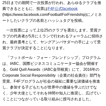
25日までの期間で一次投票が行われ、あらゆるクラブを推
薦できるとともに、投票は
F4F公式facebook
(https://www.facebook.com/FootballForFriendship)にノミネ
ートしたいクラブの名前とハッシュタグを投稿。
一次投票によって上位25のクラブを選出します。受賞ク
ラブの代表者が5月にミランで行われるフォーラムに招待さ
れ、最終選考として、ヤングアンバサダーの手によって受
賞クラブが決定することになります。
「フットボール・フォー・フレンドシップ」プログラム
は、IABC、国際ビジネスコミュニケーター協会が開催す
る、Gold Quill Awards（IABC金羽根賞）にて、2016年の
Corporate Social Responsibility（企業の社会責任）部門を
受賞。F4Fプログラムが社会の福祉に重要な諸価値を推進
し、参加する子どもたちが世界中の価値を学ぶだけでな
く、少年大使としてそれを仲間や知人に推奨し、広げてい
くことにつながっている取り組みに授与されました。